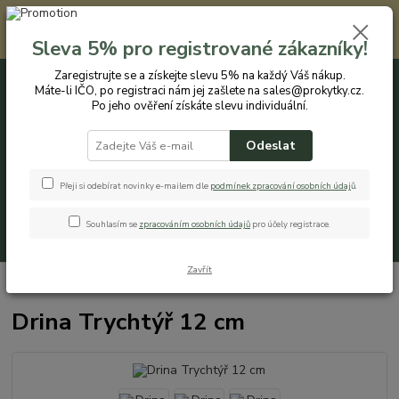
Registrovaným zákazníkům nabízíme slevu 5% na každý nákup. Máte-li
IČO, po registraci nám jej zašlete na sales@prokytky.cz. Po jeho ověření
Sleva 5% pro registrované zákazníky!
získáte slevu individuální. Přejít na registraci →
Zaregistrujte se a získejte slevu 5% na každý Váš nákup.
Máte-li IČO, po registraci nám jej zašlete na sales@prokytky.cz.
0
ks
CZK
+420 774 544 973
za
0 Kč
Po jeho ověření získáte slevu individuální.
Odeslat
Menu
Přeji si odebírat novinky e-mailem dle
podmínek zpracování osobních údaj
ů
.
Souhlasím se
zpracováním osobních údajů
pro účely registrace.
Hledat
Zavřít
Úvod
Kuchyň
Trychtýře
Drina Trychtýř 12 cm
Drina Trychtýř 12 cm