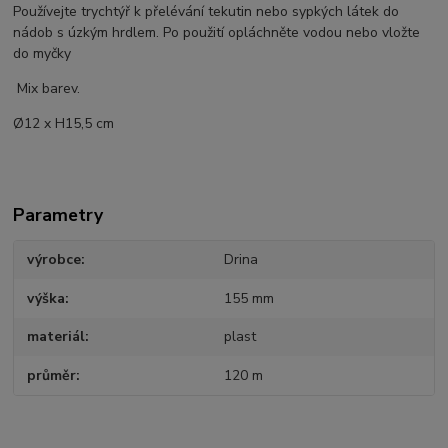
Používejte trychtýř k přelévání tekutin nebo sypkých látek do
nádob s úzkým hrdlem. Po použití opláchněte vodou nebo vložte
do myčky
Mix barev.
Ø12 x H15,5 cm
Parametry
výrobce
Drina
výška
155 mm
materiál
plast
průměr
120 m