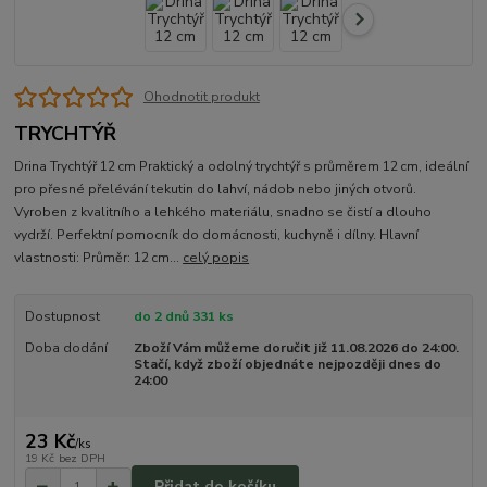
Ohodnotit produkt
TRYCHTÝŘ
Drina Trychtýř 12 cm Praktický a odolný trychtýř s průměrem 12 cm, ideální
pro přesné přelévání tekutin do lahví, nádob nebo jiných otvorů.
Vyroben z kvalitního a lehkého materiálu, snadno se čistí a dlouho
vydrží. Perfektní pomocník do domácnosti, kuchyně i dílny. Hlavní
vlastnosti: Průměr: 12 cm...
celý popis
Dostupnost
do 2 dnů 331 ks
Doba dodání
Zboží Vám můžeme doručit již 11.08.2026 do 24:00.
Stačí, když zboží objednáte nejpozději dnes do
24:00
23 Kč
/
ks
19 Kč
bez DPH
Přidat do košíku