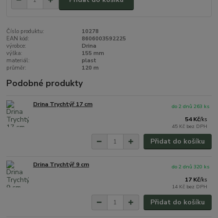
Číslo produktu:
10278
EAN kód:
8606003592225
výrobce:
Drina
výška:
155 mm
materiál:
plast
průměr:
120 m
Podobné produkty
Drina Trychtýř 17 cm
do 2 dnů 263 ks
54 Kč
/
ks
45 Kč
bez DPH
Přidat do košíku
Drina Trychtýř 9 cm
do 2 dnů 320 ks
17 Kč
/
ks
14 Kč
bez DPH
Přidat do košíku