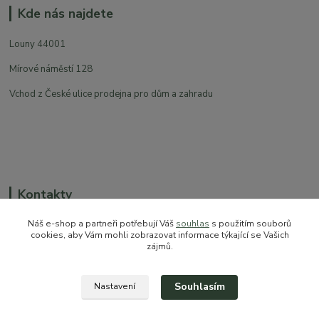
Kde nás najdete
Louny 44001
Mírové náměstí 128
Vchod z České ulice prodejna pro dům a zahradu
Kontakty
Náš e-shop a partneři potřebují Váš
souhlas
s použitím souborů
cookies, aby Vám mohli zobrazovat informace týkající se Vašich
zájmů.
+420 774 544 973
sales@prokytky.cz
Souhlasím
Nastavení