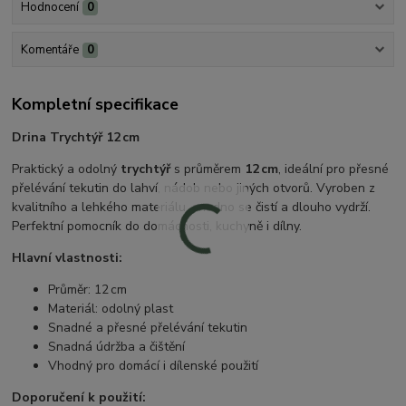
Hodnocení
0
Komentáře
0
Kompletní specifikace
Drina Trychtýř 12 cm
Praktický a odolný
trychtýř
s průměrem
12 cm
, ideální pro přesné
přelévání tekutin do lahví, nádob nebo jiných otvorů. Vyroben z
kvalitního a lehkého materiálu, snadno se čistí a dlouho vydrží.
Perfektní pomocník do domácnosti, kuchyně i dílny.
Hlavní vlastnosti:
Průměr: 12 cm
Materiál: odolný plast
Snadné a přesné přelévání tekutin
Snadná údržba a čištění
Vhodný pro domácí i dílenské použití
Doporučení k použití: