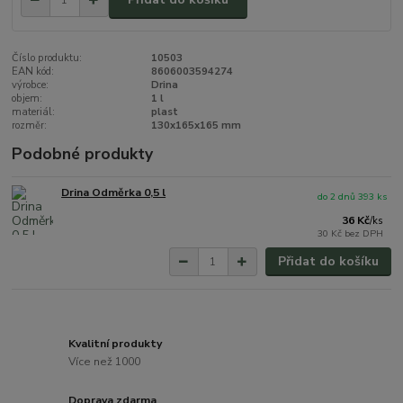
Číslo produktu:
10503
EAN kód:
8606003594274
výrobce:
Drina
objem:
1 l
materiál:
plast
rozměr:
130x165x165 mm
Podobné produkty
Drina Odměrka 0,5 l
do 2 dnů 393 ks
36 Kč
/
ks
30 Kč
bez DPH
Přidat do košíku
Kvalitní produkty
Více než 1000
Doprava zdarma