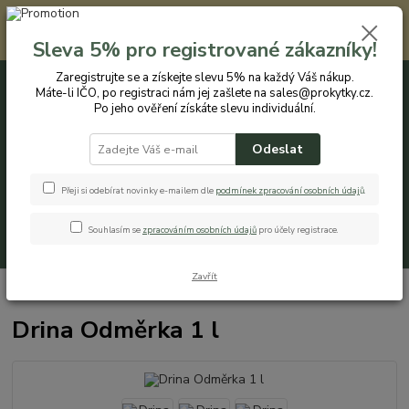
Registrovaným zákazníkům nabízíme slevu 5% na každý nákup. Máte-li
IČO, po registraci nám jej zašlete na sales@prokytky.cz. Po jeho ověření
Sleva 5% pro registrované zákazníky!
získáte slevu individuální. Přejít na registraci →
Zaregistrujte se a získejte slevu 5% na každý Váš nákup.
Máte-li IČO, po registraci nám jej zašlete na sales@prokytky.cz.
0
ks
CZK
+420 774 544 973
za
0 Kč
Po jeho ověření získáte slevu individuální.
Odeslat
Menu
Přeji si odebírat novinky e-mailem dle
podmínek zpracování osobních údaj
ů
.
Souhlasím se
zpracováním osobních údajů
pro účely registrace.
Hledat
Zavřít
Úvod
Kuchyň
Odměrky
Drina Odměrka 1 l
Drina Odměrka 1 l