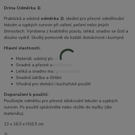
Drina Odměrka 1l
Praktická a odolná
odměrka 1l
, ideální pro přesné odměřování
tekutin a sypkých surovin při vaření, pečení nebo jiných
činnostech. Vyrobena z kvalitního plastu, lehká, snadno se čistí a
dlouho vydrží. Skvělý pomocník do každé domácnosti i kuchyně.
Hlavní vlastnosti:
Materiál: odolný plast
Snadné a přesné odměřování
Lehká a snadno manipulovatelná
Snadná údržba a čištění
Vhodná pro domácí i kuchyňské použití
Doporučení k použití:
Používejte odměrku pro přesné dávkování tekutin a sypkých
surovin. Po použití opláchněte nebo vložte do myčky (dle
materiálu).
13 x 16,5 x H16,5 cm
1L