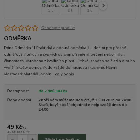
Ohodnotit produkt
ODMĚRKA
Drina Odměrka 1l Praktická a odolná odměrka 1l, ideální pro přesné
odměřování tekutin a sypkých surovin při vaření, pečení nebo jiných
činnostech. Vyrobena z kvalitního plastu, lehká, snadno se čistí a dlouho
vydrží. Skvělý pomocník do každé domácnosti i kuchyně. Hlavní
vlastnosti: Materiál: odoln...
celý popis
Dostupnost
do 2 dnů 343 ks
Doba dodání
Zboží Vám můžeme doručit již 13.08.2026 do 24:00.
Stačí, když zboží objednáte nejpozději dnes do
24:00
49 Kč
/
ks
41 Kč
bez DPH
Přidat do košíku