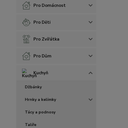
Pro Domácnost
Pro Děti
Pro Zvířátka
Pro Dům
Kuchyň
Džbánky
Hrnky a kelímky
Tácy a podnosy
Talíře