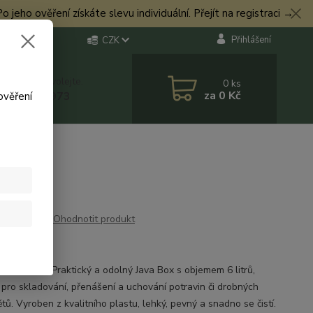
eho ověření získáte slevu individuální. Přejít na registraci →
Přihlášení
CZK
 si rady? Zavolejte.
0
ks
za
0 Kč
 774 544 973
ověření
Ohodnotit produkt
BIČKA
ava Box 6 L Praktický a odolný Java Box s objemem 6 litrů,
í pro skladování, přenášení a uchování potravin či drobných
ů. Vyroben z kvalitního plastu, lehký, pevný a snadno se čistí.