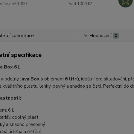
Více než 1000
nad 1000 Kč
etní specifikace
Hodnocení
0
tní specifikace
va Box 6 L
ý a odolný
Java Box
s objemem
6 litrů
, ideální pro skladování, 
 kvalitního plastu, lehký, pevný a snadno se čistí. Perfektní do d
lastnosti:
em: 6 L
eriál: odolný plast
ký a snadno přenosný
dná údržba a čištění