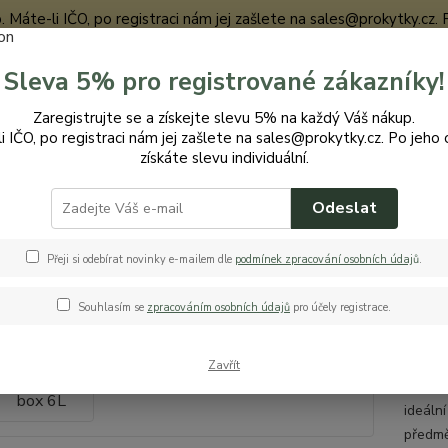
te-li IČO, po registraci nám jej zašlete na sales@prokytky.cz. Po j
Sleva 5% pro registrované zákazníky!
Nevíte
Zaregistrujte se a získejte slevu 5% na každý Váš nákup.
Hledat
+420
i IČO, po registraci nám jej zašlete na sales@prokytky.cz. Po jeho 
získáte slevu individuální.
Odeslat
uchyň
Krabičky a boxy
Drina Java box 6L
a Java box 6L
Přeji si odebírat novinky e-mailem dle
podmínek zpracování osobních údaj
ů
.
Souhlasím se
zpracováním osobních údajů
pro účely registrace.
KRA
Zavřít
Drina J
ideáln
předmět