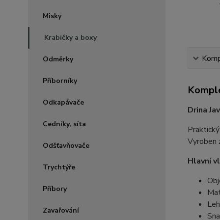
Misky
Krabičky a boxy
Kompl
Odměrky
Příborníky
Komple
Odkapávače
Drina Ja
Cedníky, síta
Praktick
Vyroben z
Odšťavňovače
Hlavní v
Trychtýře
Obj
Příbory
Mat
Leh
Zavařování
Sna