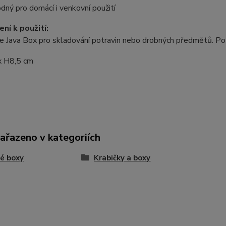
dný pro domácí i venkovní použití
ní k použití:
e Java Box pro skladování potravin nebo drobných předmětů. Po 
x H8,5 cm
zařazeno v kategoriích
é boxy
Krabičky a boxy