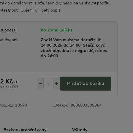
ní do domácnosti, spíže, ledničky nebo na venkovní použití.
vlastnosti: Objem: 6 ...
celý popis
tupnost
do 2 dnů 145 ks
a dodání
Zboží Vám můžeme doručit již
14.08.2026 do 24:00. Stačí, když
zboží objednáte nejpozději dnes
do 24:00
2 Kč
/
ks
Přidat do košíku
 Kč
bez DPH
roduktu:
10579
EAN kód:
8606003595964
Bezkonkurenční ceny
Výhody