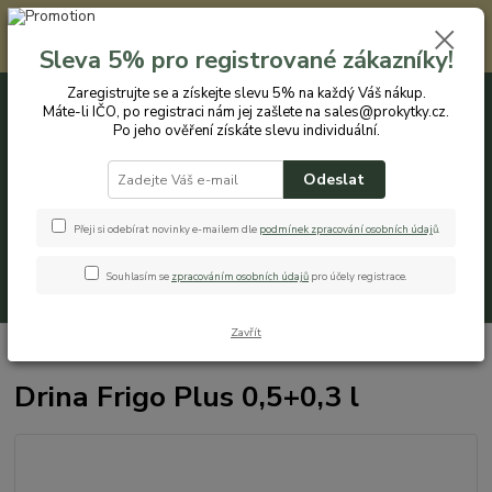
Registrovaným zákazníkům nabízíme slevu 5% na každý nákup. Máte-li
IČO, po registraci nám jej zašlete na sales@prokytky.cz. Po jeho ověření
Sleva 5% pro registrované zákazníky!
získáte slevu individuální. Přejít na registraci →
Zaregistrujte se a získejte slevu 5% na každý Váš nákup.
Máte-li IČO, po registraci nám jej zašlete na sales@prokytky.cz.
0
ks
CZK
+420 774 544 973
za
0 Kč
Po jeho ověření získáte slevu individuální.
Odeslat
Menu
Přeji si odebírat novinky e-mailem dle
podmínek zpracování osobních údaj
ů
.
Souhlasím se
zpracováním osobních údajů
pro účely registrace.
Hledat
Zavřít
Úvod
Kuchyň
Krabičky a boxy
Drina Frigo Plus 0,5+0,3 l
Drina Frigo Plus 0,5+0,3 l