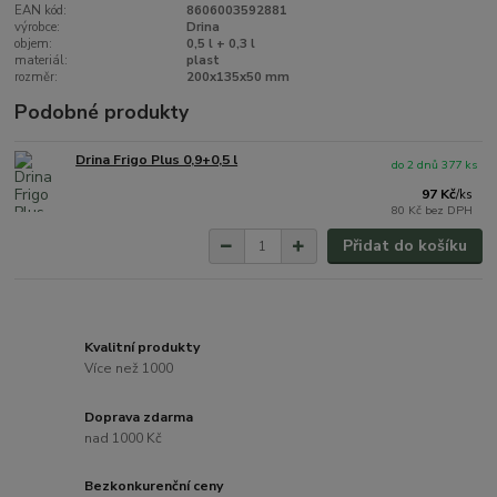
EAN kód:
8606003592881
výrobce:
Drina
objem:
0,5 l + 0,3 l
materiál:
plast
rozměr:
200x135x50 mm
Podobné produkty
Drina Frigo Plus 0,9+0,5 l
do 2 dnů 377 ks
97 Kč
/
ks
80 Kč
bez DPH
Přidat do košíku
Kvalitní produkty
Více než 1000
Doprava zdarma
nad 1000 Kč
Bezkonkurenční ceny