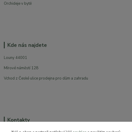
Orchideje v bytě
Kde nás najdete
Louny 44001
Mírové náměstí 128
Vchod z České ulice prodejna pro dům a zahradu
Kontakty