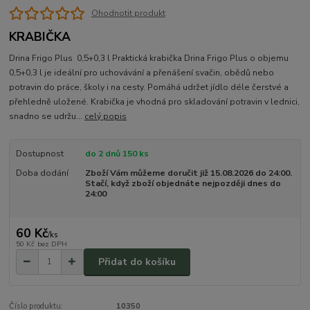
Ohodnotit produkt
KRABIČKA
Drina Frigo Plus 0,5+0,3 l Praktická krabička Drina Frigo Plus o objemu
0,5+0,3 l je ideální pro uchovávání a přenášení svačin, obědů nebo
potravin do práce, školy i na cesty. Pomáhá udržet jídlo déle čerstvé a
přehledně uložené. Krabička je vhodná pro skladování potravin v lednici,
snadno se udržu...
celý popis
Dostupnost
do 2 dnů 150 ks
Doba dodání
Zboží Vám můžeme doručit již 15.08.2026 do 24:00.
Stačí, když zboží objednáte nejpozději dnes do
24:00
60 Kč
/
ks
50 Kč
bez DPH
Přidat do košíku
Číslo produktu:
10350