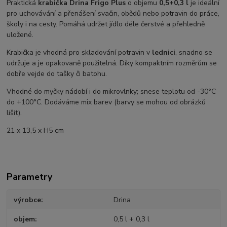
Praktická
krabička Drina Frigo Plus
o objemu
0,5+0,3 l
je ideální
pro uchovávání a přenášení svačin, obědů nebo potravin do práce,
školy i na cesty. Pomáhá udržet jídlo déle čerstvé a přehledně
uložené.
Krabička je vhodná pro skladování potravin v
lednici
, snadno se
udržuje a je opakovaně použitelná. Díky kompaktním rozměrům se
dobře vejde do tašky či batohu.
Vhodné do myčky nádobí i do mikrovlnky; snese teplotu od -30°C
do +100°C. Dodáváme mix barev (barvy se mohou od obrázků
lišit).
21 x 13,5 x H5 cm
Parametry
výrobce
Drina
objem
0,5 l + 0,3 l