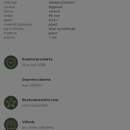
EAN kód:
8606015230047
výrobce:
Bigplast
barva:
zelená
výška:
65 mm
objem:
0,15 l
materiál květináče:
plast
typ květináče:
obal na květináč
materiál:
plast
průměr:
7 cm
Kvalitní produkty
Více než 1000
Doprava zdarma
nad 1000 Kč
Bezkonkurenční ceny
všech produktů
Výhody
pro stálé zákazníky