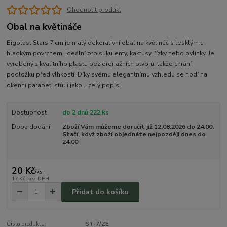
Ohodnotit produkt
Obal na květináče
Bigplast Stars 7 cm je malý dekorativní obal na květináč s lesklým a
hladkým povrchem, ideální pro sukulenty, kaktusy, řízky nebo bylinky. Je
vyrobený z kvalitního plastu bez drenážních otvorů, takže chrání
podložku před vlhkostí. Díky svému elegantnímu vzhledu se hodí na
okenní parapet, stůl i jako...
celý popis
Dostupnost
do 2 dnů 222 ks
Doba dodání
Zboží Vám můžeme doručit již 12.08.2026 do 24:00.
Stačí, když zboží objednáte nejpozději dnes do
24:00
20 Kč
/
ks
17 Kč
bez DPH
Přidat do košíku
Číslo produktu:
ST-7/ZE