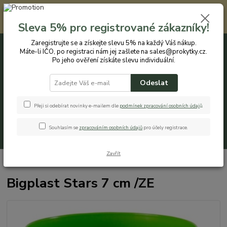
Registrovaným zákazníkům nabízíme slevu 5% na každý nákup. Máte-li
IČO, po registraci nám jej zašlete na sales@prokytky.cz. Po jeho ověření
Sleva 5% pro registrované zákazníky!
získáte slevu individuální. Přejít na registraci →
Zaregistrujte se a získejte slevu 5% na každý Váš nákup.
Máte-li IČO, po registraci nám jej zašlete na sales@prokytky.cz.
0
ks
CZK
+420 774 544 973
za
0 Kč
Po jeho ověření získáte slevu individuální.
Odeslat
Menu
Přeji si odebírat novinky e-mailem dle
podmínek zpracování osobních údaj
ů
.
Souhlasím se
zpracováním osobních údajů
pro účely registrace.
Hledat
Zavřít
Úvod
Pro Kytky
Obaly na orchideje
Bigplast Stars 7 cm /ZE
Bigplast Stars 7 cm /ZE