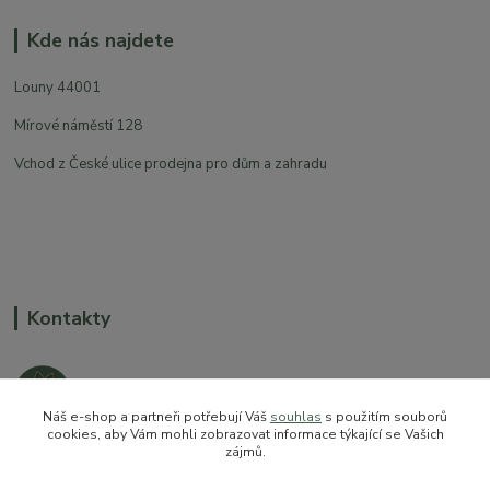
Kde nás najdete
Louny 44001
Mírové náměstí 128
Vchod z České ulice prodejna pro dům a zahradu
Kontakty
Náš e-shop a partneři potřebují Váš
souhlas
s použitím souborů
cookies, aby Vám mohli zobrazovat informace týkající se Vašich
zájmů.
+420 774 544 973