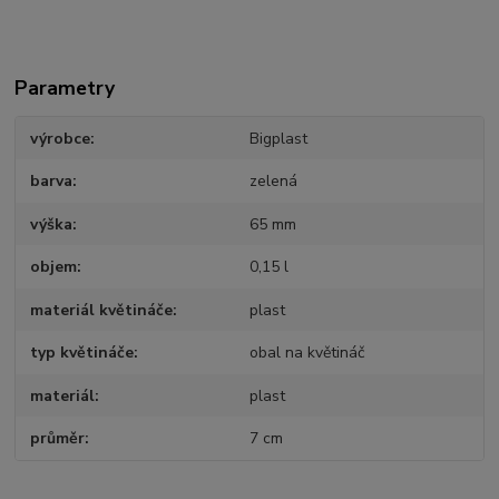
Parametry
výrobce
Bigplast
barva
zelená
výška
65 mm
objem
0,15 l
materiál květináče
plast
typ květináče
obal na květináč
materiál
plast
průměr
7 cm