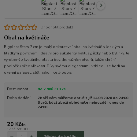
Ohodnotit produkt
Obal na květináče
Bigplast Stars 7 cm je malý dekorativní obal na květináč s lesklým a
hladkým povrchem, ideální pro sukulenty, kaktusy, řízky nebo bylinky. Je
vyrobený z kvalitního plastu bez drenážních otvorů, takže chrání
podložku před vlhkostí. Díky svému elegantnímu vzhledu se hodí na
okenní parapet, stůl i jako...
celý popis
Dostupnost
do 2 dnů 318 ks
Doba dodání
Zboží Vám můžeme doručit již 14.08.2026 do 24:00.
Stačí, když zboží objednáte nejpozději dnes do
24:00
20 Kč
/
ks
17 Kč
bez DPH
Přidat do košíku