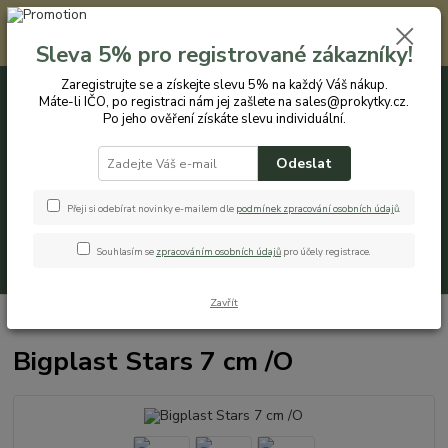
Registrovaným zákazníkům nabízíme slevu 5% na každý nákup. Máte-li
IČO, po registraci nám jej zašlete na sales@prokytky.cz. Po jeho ověření
Sleva 5% pro registrované zákazníky!
získáte slevu individuální. Přejít na registraci →
Zaregistrujte se a získejte slevu 5% na každý Váš nákup.
Máte-li IČO, po registraci nám jej zašlete na sales@prokytky.cz.
0
ks
CZK
+420 774 544 973
za
0 Kč
Po jeho ověření získáte slevu individuální.
Odeslat
Menu
Přeji si odebírat novinky e-mailem dle
podmínek zpracování osobních údaj
ů
.
Souhlasím se
zpracováním osobních údajů
pro účely registrace.
Hledat
Zavřít
Úvod
Pro Kytky
Obaly na orchideje
Bigplast Stars 7 cm /O
Bigplast Stars 7 cm /O