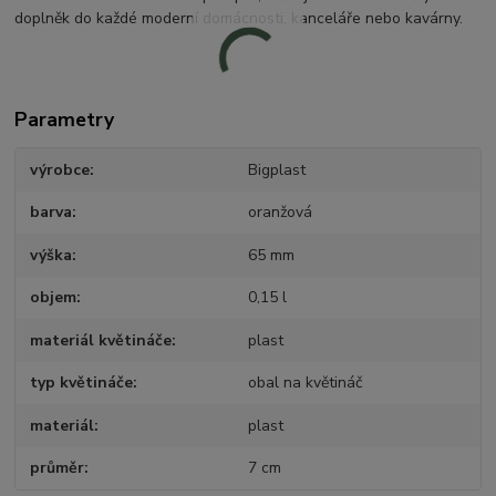
doplněk do každé moderní domácnosti, kanceláře nebo kavárny.
Parametry
výrobce
Bigplast
barva
oranžová
výška
65 mm
objem
0,15 l
materiál květináče
plast
typ květináče
obal na květináč
materiál
plast
průměr
7 cm