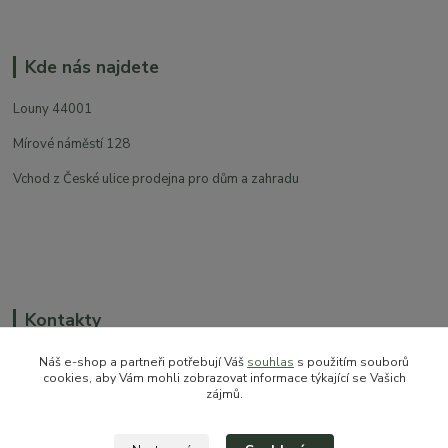
Kde nás najdete
Louny 44001
Mírové náměstí 128
Vchod z České ulice prodejna pro dům a zahradu
Kontakty
Náš e-shop a partneři potřebují Váš
souhlas
s použitím souborů
cookies, aby Vám mohli zobrazovat informace týkající se Vašich
zájmů.
+420 774 544 973
sales@prokytky.cz