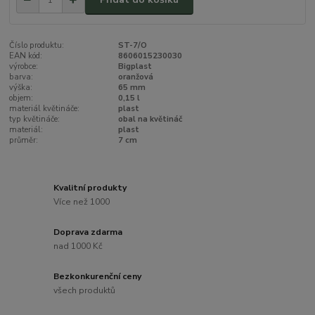
Číslo produktu:
ST-7/O
EAN kód:
8606015230030
výrobce:
Bigplast
barva:
oranžová
výška:
65 mm
objem:
0,15 l
materiál květináče:
plast
typ květináče:
obal na květináč
materiál:
plast
průměr:
7 cm
Kvalitní produkty
Více než 1000
Doprava zdarma
nad 1000 Kč
Bezkonkurenční ceny
všech produktů