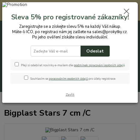
Registrovaným zákazníkům nabízíme slevu 5% na každý nákup. Máte-li
IČO, po registraci nám jej zašlete na sales@prokytky.cz. Po jeho ověření
Sleva 5% pro registrované zákazníky!
získáte slevu individuální. Přejít na registraci →
Zaregistrujte se a získejte slevu 5% na každý Váš nákup.
Máte-li IČO, po registraci nám jej zašlete na sales@prokytky.cz.
0
ks
CZK
+420 774 544 973
za
0 Kč
Po jeho ověření získáte slevu individuální.
Odeslat
Menu
Přeji si odebírat novinky e-mailem dle
podmínek zpracování osobních údaj
ů
.
Souhlasím se
zpracováním osobních údajů
pro účely registrace.
Hledat
Zavřít
Úvod
Pro Kytky
Obaly na orchideje
Bigplast Stars 7 cm /C
Bigplast Stars 7 cm /C