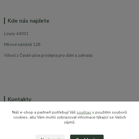
Kde nás najdete
Louny 44001
Mírové náměstí 128
Vchod z České ulice prodejna pro dům a zahradu
Kontakty
Náš e-shop a partneři potřebují Váš
souhlas
s použitím souborů
cookies, aby Vám mohli zobrazovat informace týkající se Vašich
zájmů.
+420 774 544 973
sales@prokytky.cz