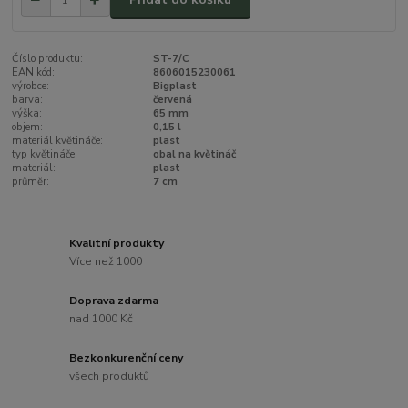
Číslo produktu:
ST-7/C
EAN kód:
8606015230061
výrobce:
Bigplast
barva:
červená
výška:
65 mm
objem:
0,15 l
materiál květináče:
plast
typ květináče:
obal na květináč
materiál:
plast
průměr:
7 cm
Kvalitní produkty
Více než 1000
Doprava zdarma
nad 1000 Kč
Bezkonkurenční ceny
všech produktů