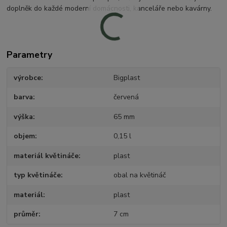
doplněk do každé moderní domácnosti, kanceláře nebo kavárny.
Parametry
výrobce
Bigplast
barva
červená
výška
65 mm
objem
0,15 l
materiál květináče
plast
typ květináče
obal na květináč
materiál
plast
průměr
7 cm