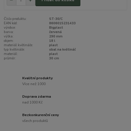
Číslo produktu:
ST-30/C
EAN kód:
8606015231433
výrobce:
Bigplast
barva:
červená
výška:
290 mm
objem:
18 l
materiál květináče:
plast
typ květináče:
obal na květináč
materiál:
plast
průměr:
30 cm
Kvalitní produkty
Více než 1000
Doprava zdarma
nad 1000 Kč
Bezkonkurenční ceny
všech produktů