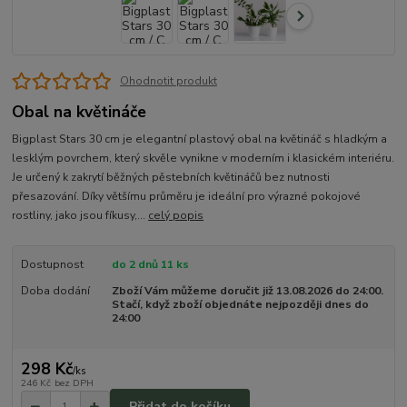
Ohodnotit produkt
Obal na květináče
Bigplast Stars 30 cm je elegantní plastový obal na květináč s hladkým a
lesklým povrchem, který skvěle vynikne v moderním i klasickém interiéru.
Je určený k zakrytí běžných pěstebních květináčů bez nutnosti
přesazování. Díky většímu průměru je ideální pro výrazné pokojové
rostliny, jako jsou fíkusy,...
celý popis
Dostupnost
do 2 dnů 11 ks
Doba dodání
Zboží Vám můžeme doručit již 13.08.2026 do 24:00.
Stačí, když zboží objednáte nejpozději dnes do
24:00
298 Kč
/
ks
246 Kč
bez DPH
Přidat do košíku