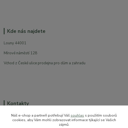
Kde nás najdete
Louny 44001
Mírové náměstí 128
Vchod z České ulice prodejna pro dům a zahradu
Kontakty
Náš e-shop a partneři potřebují Váš
souhlas
s použitím souborů
cookies, aby Vám mohli zobrazovat informace týkající se Vašich
zájmů.
+420 774 544 973