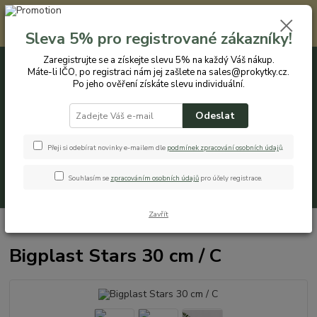
Registrovaným zákazníkům nabízíme slevu 5% na každý nákup. Máte-li
IČO, po registraci nám jej zašlete na sales@prokytky.cz. Po jeho ověření
Sleva 5% pro registrované zákazníky!
získáte slevu individuální. Přejít na registraci →
Zaregistrujte se a získejte slevu 5% na každý Váš nákup.
Máte-li IČO, po registraci nám jej zašlete na sales@prokytky.cz.
0
ks
CZK
+420 774 544 973
za
0 Kč
Po jeho ověření získáte slevu individuální.
Odeslat
Menu
Přeji si odebírat novinky e-mailem dle
podmínek zpracování osobních údaj
ů
.
Souhlasím se
zpracováním osobních údajů
pro účely registrace.
Hledat
Zavřít
Úvod
Pro Kytky
Obaly na orchideje
Bigplast Stars 30 cm / C
Bigplast Stars 30 cm / C