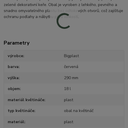
zelené dekorativní keře. Obal je vyroben z lehkého, pevného a
snadno omyvatelného plastu bez odtokových otvorů, což zajišťuje
ochranu podlahy a nábytku před vlhkostí.
Parametry
výrobce
Bigplast
barva
červená
výška
290 mm
objem
18 l
materiál květináče
plast
typ květináče
obal na květináč
materiál
plast