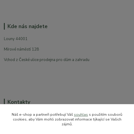
Kde nás najdete
Louny 44001
Mírové náměstí 128
Vchod z České ulice prodejna pro dům a zahradu
Kontakty
Náš e-shop a partneři potřebují Váš
souhlas
s použitím souborů
cookies, aby Vám mohli zobrazovat informace týkající se Vašich
zájmů.
+420 774 544 973