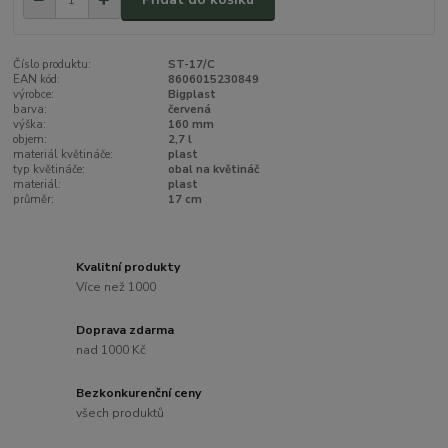
Číslo produktu:
ST-17/C
EAN kód:
8606015230849
výrobce:
Bigplast
barva:
červená
výška:
160 mm
objem:
2,7 l
materiál květináče:
plast
typ květináče:
obal na květináč
materiál:
plast
průměr:
17 cm
Kvalitní produkty
Více než 1000
Doprava zdarma
nad 1000 Kč
Bezkonkurenční ceny
všech produktů