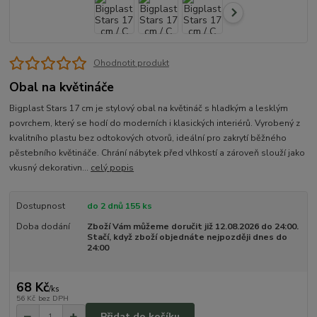
Ohodnotit produkt
Obal na květináče
Bigplast Stars 17 cm je stylový obal na květináč s hladkým a lesklým
povrchem, který se hodí do moderních i klasických interiérů. Vyrobený z
kvalitního plastu bez odtokových otvorů, ideální pro zakrytí běžného
pěstebního květináče. Chrání nábytek před vlhkostí a zároveň slouží jako
vkusný dekorativn...
celý popis
Dostupnost
do 2 dnů 155 ks
Doba dodání
Zboží Vám můžeme doručit již 12.08.2026 do 24:00.
Stačí, když zboží objednáte nejpozději dnes do
24:00
68 Kč
/
ks
56 Kč
bez DPH
Přidat do košíku