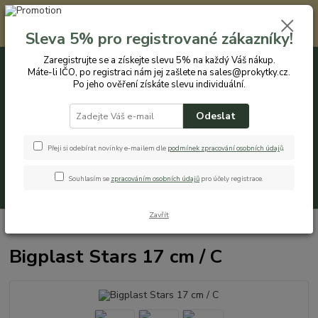
Registrovaným zákazníkům nabízíme slevu 5% na každý nákup. Máte-li
IČO, po registraci nám jej zašlete na sales@prokytky.cz. Po jeho ověření
Sleva 5% pro registrované zákazníky!
získáte slevu individuální. Přejít na registraci →
Zaregistrujte se a získejte slevu 5% na každý Váš nákup.
Máte-li IČO, po registraci nám jej zašlete na sales@prokytky.cz.
0
ks
CZK
+420 774 544 973
za
0 Kč
Po jeho ověření získáte slevu individuální.
Odeslat
Menu
Přeji si odebírat novinky e-mailem dle
podmínek zpracování osobních údaj
ů
.
Souhlasím se
zpracováním osobních údajů
pro účely registrace.
Hledat
Zavřít
Úvod
Pro Kytky
Obaly na orchideje
Bigplast Stars 17 cm / C
Bigplast Stars 17 cm / C