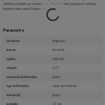
většímu průměru je vhodný pro středně velké pokojové rostliny,
bylinky nebo menší dekorativní palmy.
Parametry
výrobce
Bigplast
barva
červená
výška
160 mm
objem
2,7 l
materiál květináče
plast
typ květináče
obal na květináč
materiál
plast
průměr
17 cm