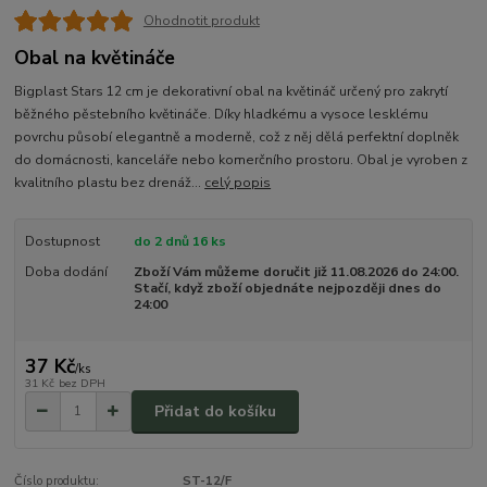
Ohodnotit produkt
Obal na květináče
Bigplast Stars 12 cm je dekorativní obal na květináč určený pro zakrytí
běžného pěstebního květináče. Díky hladkému a vysoce lesklému
povrchu působí elegantně a moderně, což z něj dělá perfektní doplněk
do domácnosti, kanceláře nebo komerčního prostoru. Obal je vyroben z
kvalitního plastu bez drenáž...
celý popis
Dostupnost
do 2 dnů 16 ks
Doba dodání
Zboží Vám můžeme doručit již 11.08.2026 do 24:00.
Stačí, když zboží objednáte nejpozději dnes do
24:00
37 Kč
/
ks
31 Kč
bez DPH
Přidat do košíku
Číslo produktu:
ST-12/F