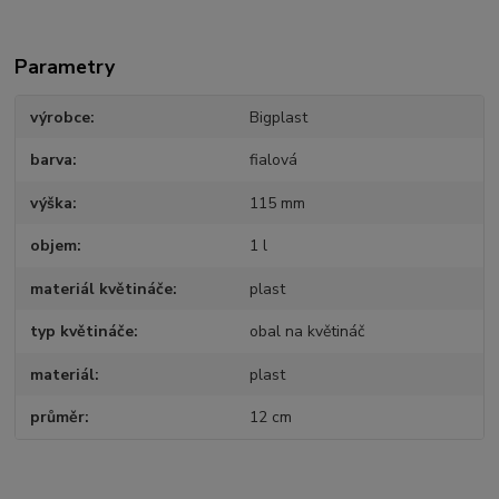
Parametry
výrobce
Bigplast
barva
fialová
výška
115 mm
objem
1 l
materiál květináče
plast
typ květináče
obal na květináč
materiál
plast
průměr
12 cm