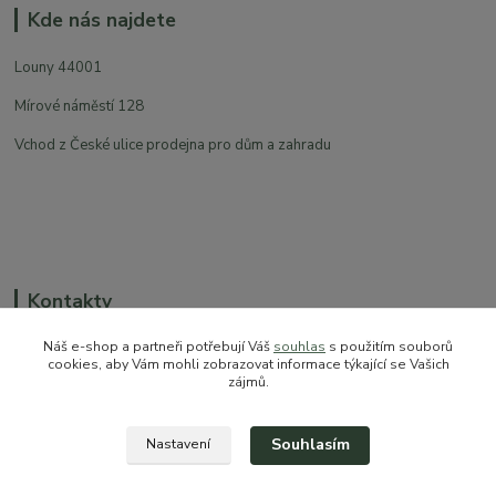
Kde nás najdete
Louny 44001
Mírové náměstí 128
Vchod z České ulice prodejna pro dům a zahradu
Kontakty
Náš e-shop a partneři potřebují Váš
souhlas
s použitím souborů
cookies, aby Vám mohli zobrazovat informace týkající se Vašich
zájmů.
+420 774 544 973
sales@prokytky.cz
Souhlasím
Nastavení