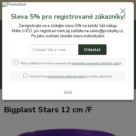
Registrovaným zákazníkům nabízíme slevu 5% na každý nákup. Máte-li
IČO, po registraci nám jej zašlete na sales@prokytky.cz. Po jeho ověření
Sleva 5% pro registrované zákazníky!
získáte slevu individuální. Přejít na registraci →
Zaregistrujte se a získejte slevu 5% na každý Váš nákup.
Máte-li IČO, po registraci nám jej zašlete na sales@prokytky.cz.
0
ks
CZK
+420 774 544 973
za
0 Kč
Po jeho ověření získáte slevu individuální.
Odeslat
Menu
Přeji si odebírat novinky e-mailem dle
podmínek zpracování osobních údaj
ů
.
Souhlasím se
zpracováním osobních údajů
pro účely registrace.
Hledat
Zavřít
Úvod
Pro Kytky
Obaly na orchideje
Bigplast Stars 12 cm /F
Bigplast Stars 12 cm /F