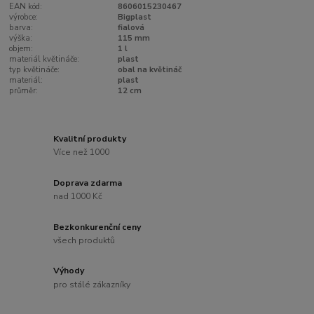
EAN kód:
8606015230467
výrobce:
Bigplast
barva:
fialová
výška:
115 mm
objem:
1 l
materiál květináče:
plast
typ květináče:
obal na květináč
materiál:
plast
průměr:
12 cm
Kvalitní produkty
Více než 1000
Doprava zdarma
nad 1000 Kč
Bezkonkurenční ceny
všech produktů
Výhody
pro stálé zákazníky