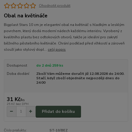
Ohodnotit produkt
Obal na květináče
Bigplast Stars 10 cm je elegantní obal na květináč s hladkým a lesklým
povrchem, který dodá moderní nádech každému interiéru. Vyrobený z
kvalitního plastu bez odtokových otvorů, takže je ideální pro zakrytí
běžného pěstebního květináče. Chrání podklad před vlhkostí a zároveň
slouží jako stylový dopl...
celý popis
Dostupnost
do 2 dnů 259 ks
Doba dodání
Zboží Vám můžeme doručit již 12.08.2026 do 24:00.
Stačí, když zboží objednáte nejpozději dnes do
24:00
31 Kč
/
ks
25 Kč
bez DPH
Přidat do košíku
Číslo produktu:
ST-10/BEZ