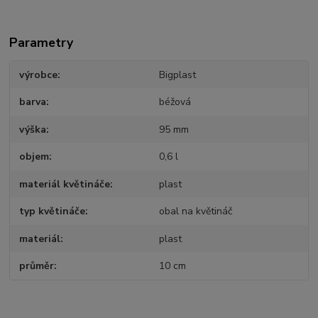
Parametry
výrobce
Bigplast
barva
béžová
výška
95 mm
objem
0,6 l
materiál květináče
plast
typ květináče
obal na květináč
materiál
plast
průměr
10 cm