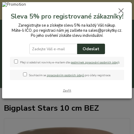
Registrovaným zákazníkům nabízíme slevu 5% na každý nákup. Máte-li
IČO, po registraci nám jej zašlete na sales@prokytky.cz. Po jeho ověření
Sleva 5% pro registrované zákazníky!
získáte slevu individuální. Přejít na registraci →
Zaregistrujte se a získejte slevu 5% na každý Váš nákup.
Máte-li IČO, po registraci nám jej zašlete na sales@prokytky.cz.
0
ks
CZK
+420 774 544 973
za
0 Kč
Po jeho ověření získáte slevu individuální.
Odeslat
Menu
Přeji si odebírat novinky e-mailem dle
podmínek zpracování osobních údaj
ů
.
Souhlasím se
zpracováním osobních údajů
pro účely registrace.
Hledat
Zavřít
Úvod
Pro Kytky
Obaly na květináče
Bigplast Stars 10 cm BEZ
Bigplast Stars 10 cm BEZ