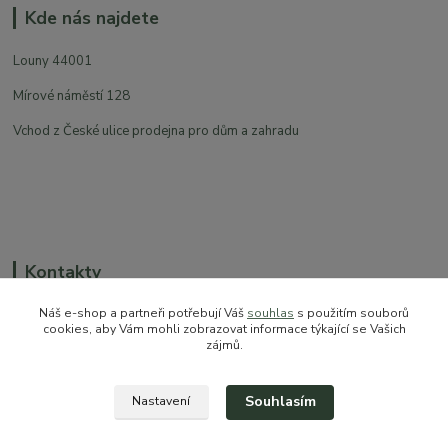
Kde nás najdete
Louny 44001
Mírové náměstí 128
Vchod z České ulice prodejna pro dům a zahradu
Kontakty
Náš e-shop a partneři potřebují Váš
souhlas
s použitím souborů
cookies, aby Vám mohli zobrazovat informace týkající se Vašich
zájmů.
+420 774 544 973
sales@prokytky.cz
Souhlasím
Nastavení