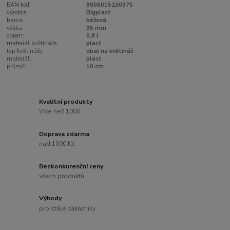
EAN kód:
8606015230375
výrobce:
Bigplast
barva:
béžová
výška:
95 mm
objem:
0,6 l
materiál květináče:
plast
typ květináče:
obal na květináč
materiál:
plast
průměr:
10 cm
Kvalitní produkty
Více než 1000
Doprava zdarma
nad 1000 Kč
Bezkonkurenční ceny
všech produktů
Výhody
pro stálé zákazníky