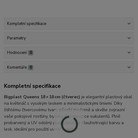
Kompletní specifikace
Parametry
Hodnocení
0
Komentáře
0
Kompletní specifikace
Bigplast Queens 18 × 18 cm (čtverec)
je elegantní plastový obal
na květináč s vysokým leskem a minimalistickými liniemi. Díky
štíhlému čtvercovému tvaru působí moderně a skvěle zvýrazní
vaše pokojové rostliny, bylinky či kompozice sukulentů. Plně
probarvený a UV odolný plast zaručuje dlouhotrvající barvu a
lesk, ideální pro použití uvnitř i venku