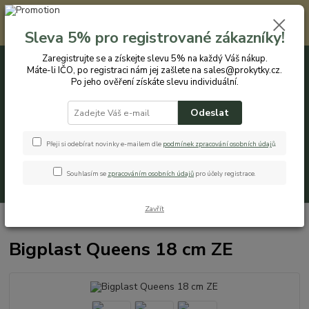
Registrovaným zákazníkům nabízíme slevu 5% na každý nákup. Máte-li
IČO, po registraci nám jej zašlete na sales@prokytky.cz. Po jeho ověření
Sleva 5% pro registrované zákazníky!
získáte slevu individuální. Přejít na registraci →
Zaregistrujte se a získejte slevu 5% na každý Váš nákup.
Máte-li IČO, po registraci nám jej zašlete na sales@prokytky.cz.
0
ks
CZK
+420 774 544 973
za
0 Kč
Po jeho ověření získáte slevu individuální.
Odeslat
Menu
Přeji si odebírat novinky e-mailem dle
podmínek zpracování osobních údaj
ů
.
Souhlasím se
zpracováním osobních údajů
pro účely registrace.
Hledat
Zavřít
Úvod
Pro Kytky
Obaly na květináče
Bigplast Queens 18 cm ZE
Bigplast Queens 18 cm ZE