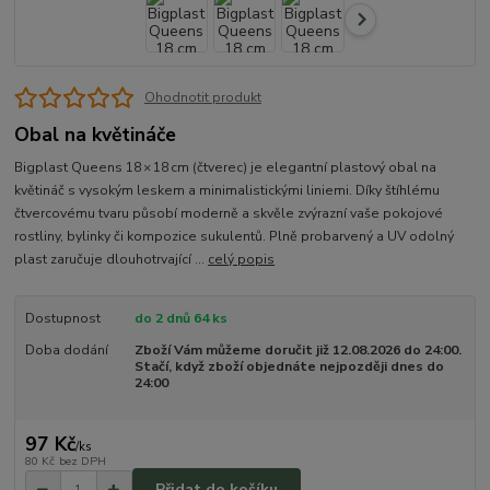
Ohodnotit produkt
Obal na květináče
Bigplast Queens 18 × 18 cm (čtverec) je elegantní plastový obal na
květináč s vysokým leskem a minimalistickými liniemi. Díky štíhlému
čtvercovému tvaru působí moderně a skvěle zvýrazní vaše pokojové
rostliny, bylinky či kompozice sukulentů. Plně probarvený a UV odolný
plast zaručuje dlouhotrvající ...
celý popis
Dostupnost
do 2 dnů 64 ks
Doba dodání
Zboží Vám můžeme doručit již 12.08.2026 do 24:00.
Stačí, když zboží objednáte nejpozději dnes do
24:00
97 Kč
/
ks
80 Kč
bez DPH
Přidat do košíku