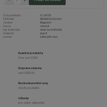
Číslo produktu:
Q-18/ZE
EAN kód:
8606015231914
výrobce:
Bigplast
barva:
zelená
typ květináče:
obal na květináč
materiál:
plast
rozměr:
180x180 mm
Kvalitní produkty
Více než 1000
Doprava zdarma
nad 1000 Kč
Bezkonkurenční ceny
všech produktů
Výhody
pro stálé zákazníky