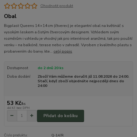
Ohodnotit produkt
Obal
Bigplast Queens 14 × 14 cm (čtverec) je elegantní obal na květináč s
vysokým leskem a čistým čtvercovým designem. Vzhledem svým
rozměrům i vzhledu je vhodný jak pro interiérové aranžmá, tak pro použití
venku – na balkóně, terase nebo v zahradě. Vyroben z kvalitního plastu s
probarvením do barvy, kte...
celý popis
Dostupnost
do 2 dnů 20 ks
Doba dodání
Zboží Vám můžeme doručit již 11.08.2026 do 24:00.
Stačí, když zboží objednáte nejpozději dnes do
24:00
53 Kč
/
ks
44 Kč
bez DPH
Přidat do košíku
Číslo produktu:
Q-14/R