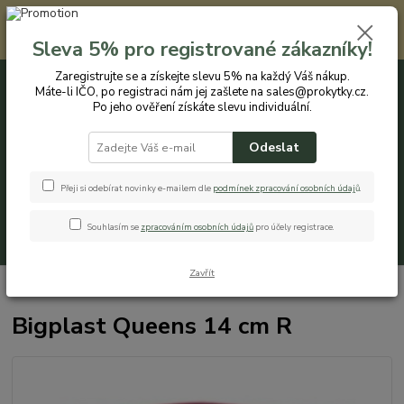
Registrovaným zákazníkům nabízíme slevu 5% na každý nákup. Máte-li
IČO, po registraci nám jej zašlete na sales@prokytky.cz. Po jeho ověření
Sleva 5% pro registrované zákazníky!
získáte slevu individuální. Přejít na registraci →
Zaregistrujte se a získejte slevu 5% na každý Váš nákup.
Máte-li IČO, po registraci nám jej zašlete na sales@prokytky.cz.
0
ks
CZK
+420 774 544 973
za
0 Kč
Po jeho ověření získáte slevu individuální.
Odeslat
Menu
Přeji si odebírat novinky e-mailem dle
podmínek zpracování osobních údaj
ů
.
Souhlasím se
zpracováním osobních údajů
pro účely registrace.
Hledat
Zavřít
Úvod
Pro Kytky
Obaly na květináče
Bigplast Queens 14 cm R
Bigplast Queens 14 cm R