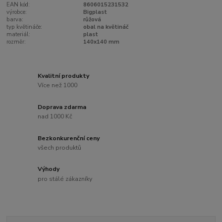
EAN kód:
8606015231532
výrobce:
Bigplast
barva:
růžová
typ květináče:
obal na květináč
materiál:
plast
rozměr:
140x140 mm
Kvalitní produkty
Více než 1000
Doprava zdarma
nad 1000 Kč
Bezkonkurenční ceny
všech produktů
Výhody
pro stálé zákazníky