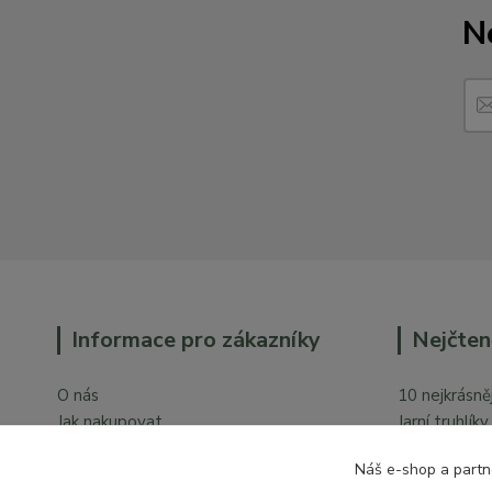
N
Informace pro zákazníky
Nejčten
O nás
10 nejkrásněj
Jak nakupovat
Jarní truhlík
Obchodní podmínky
Orchideje v 
Náš e-shop a partn
Ochrana osobních údajů