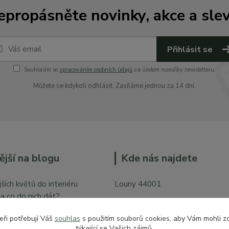
epropásněte novinky, akce a slev
Přihlásit se
Souhlasím se
zpracováním osobních údajů
za účelem rozesílky newsletteru.
Můžete se kdykoli odhlásit. Zasíláme jednou za 14 dní.
ější na blogu
Kde nás najdete
ších květů do interiéru
Louny 44001
y a co do nich dát?
Mírové náměstí 128
bytě
eři potřebují Váš
souhlas
s použitím souborů cookies, aby Vám mohli z
Vchod z České ulice prodejna pr
týkající se Vašich zájmů.