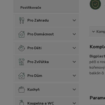
Postřikovače
Pro Zahradu
Kompl
Pro Domácnost
Komple
Pro Děti
Bigplast
péči o ro
Pro Zvířátka
kořenový 
balkón či
Pro Dům
Kuchyň
Param
Koupelna a WC