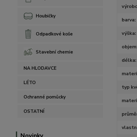
výrob
Houbičky
barva
výška
Odpadkové koše
objem
Stavební chemie
délka
NA HLODAVCE
materi
LÉTO
typ kv
Ochranné pomůcky
materi
OSTATNÍ
průmě
vlastn
Novinky