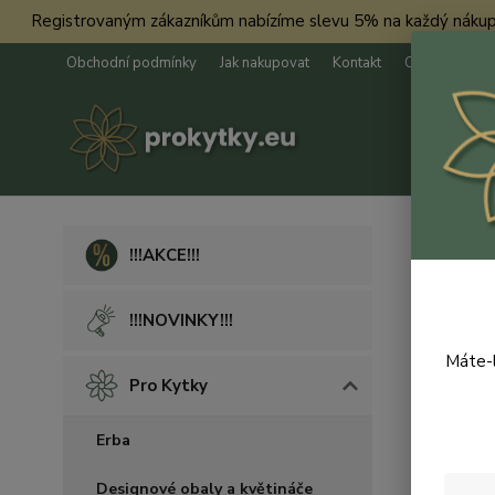
Registrovaným zákazníkům nabízíme slevu 5% na každý nákup. Má
Obchodní podmínky
Jak nakupovat
Kontakt
O nás
Úvod
P
!!!AKCE!!!
Bigp
!!!NOVINKY!!!
Máte-l
Pro Kytky
Erba
Designové obaly a květináče