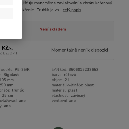
em, který zajišťuje rovnoměrné zavlažování a chrání kořenový
 před přemokřením. Truhlík je vh...
celý popis
tupnost
Není skladem
 Kč
/
ks
Momentálně není k dispozici
Kč
bez DPH
roduktu:
PE-25/R
EAN kód:
8606015232652
e:
Bigplast
barva:
růžová
105 mm
objem:
2 l
250 mm
materiál květináče:
plast
tináče:
truhlík
materiál:
plast
:
25 cm
vlastnosti:
závěsný
vlažovací:
ano
venkovní:
ano
ý:
ano