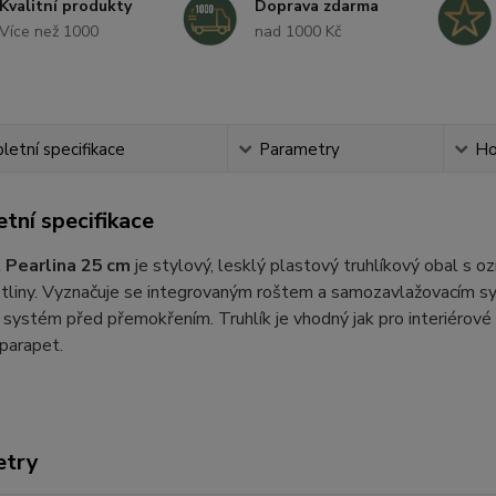
Kvalitní produkty
Doprava zdarma
Více než 1000
nad 1000 Kč
etní specifikace
Parametry
Ho
tní specifikace
 Pearlina 25 cm
je stylový, lesklý plastový truhlíkový obal s 
stliny. Vyznačuje se integrovaným roštem a samozavlažovacím sy
systém před přemokřením. Truhlík je vhodný jak pro interiérové p
 parapet.
etry