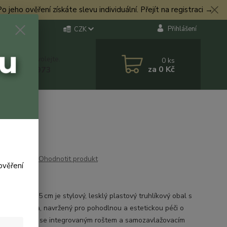
eho ověření získáte slevu individuální. Přejít na registraci →
Přihlášení
CZK
 si rady? Zavolejte.
0
ks
za
0 Kč
 774 544 973
Ohodnotit produkt
ověření
lík
t Pearlina 25 cm je stylový, lesklý plastový truhlíkový obal s
ním Pearlina, navržený pro pohodlnou a estetickou péči o
ny. Vyznačuje se integrovaným roštem a samozavlažovacím