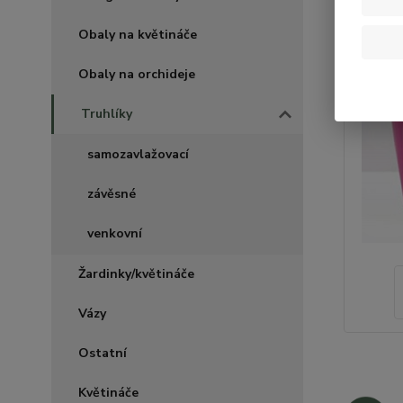
Obaly na květináče
Obaly na orchideje
Truhlíky
samozavlažovací
závěsné
venkovní
Žardinky/květináče
Vázy
Ostatní
Květináče