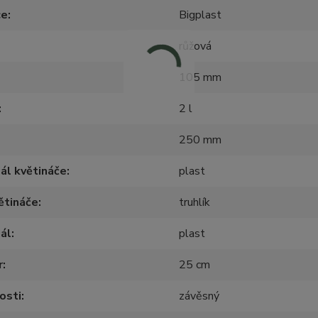
ce
Bigplast
růžová
105 mm
2 l
250 mm
ál květináče
plast
ětináče
truhlík
ál
plast
r
25 cm
osti
závěsný