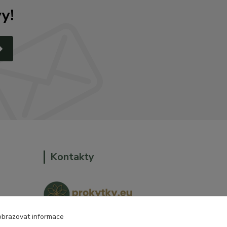
y!
Kontakty
obrazovat informace
o dům a
+420 774 544 973