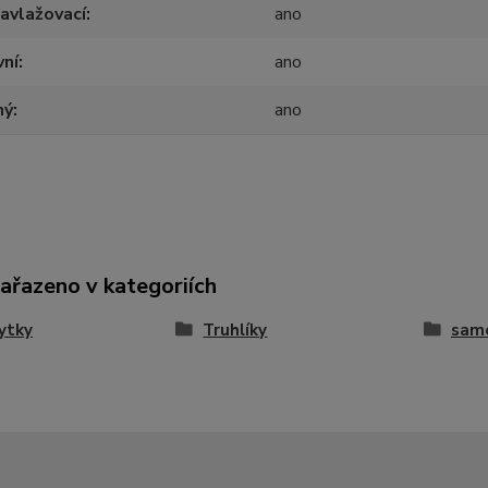
avlažovací
ano
vní
ano
ný
ano
zařazeno v kategoriích
ytky
Truhlíky
samo