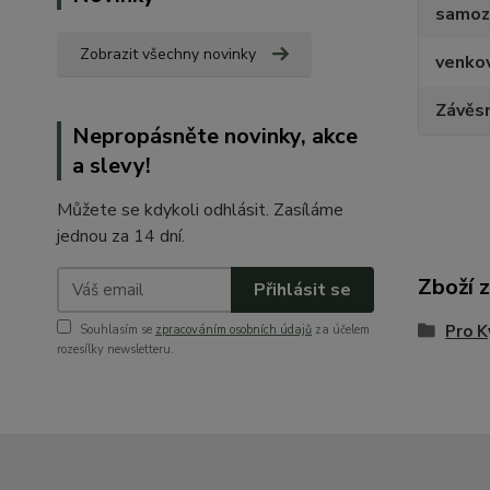
samoz
Zobrazit všechny novinky
venko
Závěs
Nepropásněte novinky, akce
a slevy!
Můžete se kdykoli odhlásit. Zasíláme
jednou za 14 dní.
Zboží 
Přihlásit se
Pro K
Souhlasím se
zpracováním osobních údajů
za účelem
rozesílky newsletteru.