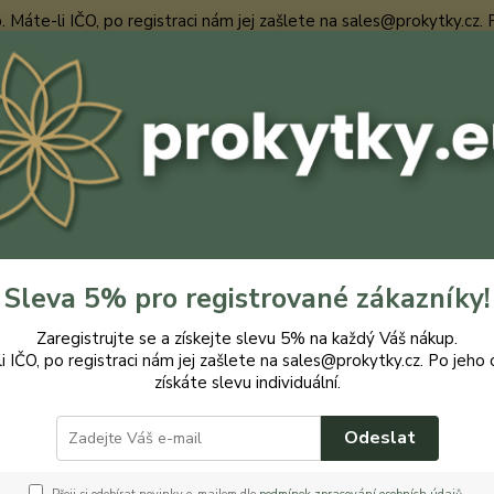
te-li IČO, po registraci nám jej zašlete na sales@prokytky.cz. Po j
Nevíte
Hledat
+420
ro Kytky
Truhlíky
Bigplast Pearlina 25 cm /R
last Pearlina 25 cm /R
Sleva 5% pro registrované zákazníky!
Zaregistrujte se a získejte slevu 5% na každý Váš nákup.
i IČO, po registraci nám jej zašlete na sales@prokytky.cz. Po jeho 
získáte slevu individuální.
truh
Bigplas
Odeslat
označe
rostli