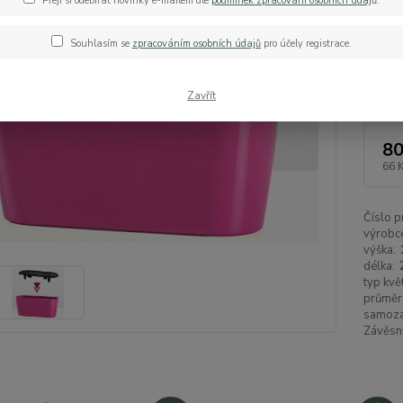
Přeji si odebírat novinky e-mailem dle
podmínek zpracování osobních údaj
ů
.
systém
systém
Souhlasím se
zpracováním osobních údajů
pro účely registrace.
Dos
Zavřít
80
66 
Číslo p
výrobc
výška:
délka:
typ kvě
průměr
samoza
Závěsn