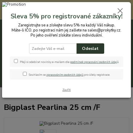
Registrovaným zákazníkům nabízíme slevu 5% na každý nákup. Máte-li
IČO, po registraci nám jej zašlete na sales@prokytky.cz. Po jeho ověření
Sleva 5% pro registrované zákazníky!
získáte slevu individuální. Přejít na registraci →
Zaregistrujte se a získejte slevu 5% na každý Váš nákup.
Máte-li IČO, po registraci nám jej zašlete na sales@prokytky.cz.
0
ks
CZK
+420 774 544 973
za
0 Kč
Po jeho ověření získáte slevu individuální.
Odeslat
Menu
Přeji si odebírat novinky e-mailem dle
podmínek zpracování osobních údaj
ů
.
Souhlasím se
zpracováním osobních údajů
pro účely registrace.
Hledat
Zavřít
Úvod
Pro Kytky
Truhlíky
Bigplast Pearlina 25 cm /F
Bigplast Pearlina 25 cm /F