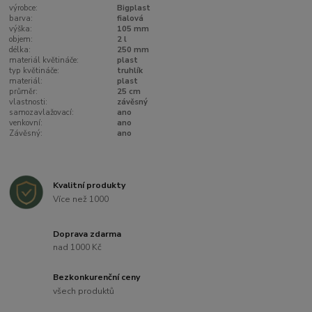
výrobce:
Bigplast
barva:
fialová
výška:
105 mm
objem:
2 l
délka:
250 mm
materiál květináče:
plast
typ květináče:
truhlík
materiál:
plast
průměr:
25 cm
vlastnosti:
závěsný
samozavlažovací:
ano
venkovní:
ano
Závěsný:
ano
Kvalitní produkty
Více než 1000
Doprava zdarma
nad 1000 Kč
Bezkonkurenční ceny
všech produktů