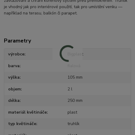
zavlažování a chrání kořenový systém před přemokřením. Truhlík
je vhodný jak pro interiérové použití, tak pro umístění venku —
například na terasu, balkón či parapet.
Parametry
výrobce
Bigplast
barva
fialová
výška
105 mm
objem
2 l
délka
250 mm
materiál květináče
plast
typ květináče
truhlík