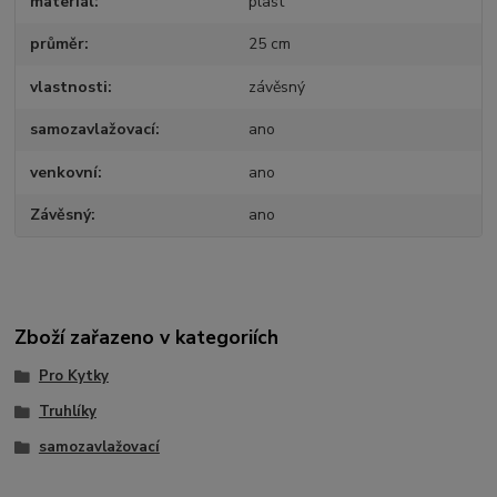
materiál
plast
průměr
25 cm
vlastnosti
závěsný
samozavlažovací
ano
venkovní
ano
Závěsný
ano
Zboží zařazeno v kategoriích
Pro Kytky
Truhlíky
samozavlažovací