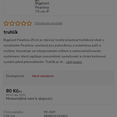
Ohodnotit produkt
truhlík
Bigplast Pearlina 25 cm je stylový, lesklý plastový truhlíkový obal s
označením Pearlina, navržený pro pohodlnou a estetickou péči o
rostliny. Vyznačuje se integrovaným roštem a samozavlažovacím
systémem, který zajišťuje rovnoměrné zavlažování a chrání kořenový
systém před přemokřením. Truhlík je vh...
celý popis
Dostupnost
Není skladem
80 Kč
/
ks
66 Kč
bez DPH
Momentálně není k dispozici
Číslo produktu:
PE-25/F
EAN kód:
8606015232652