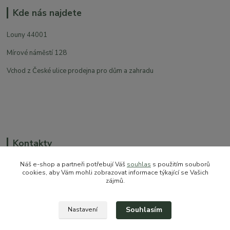
Kde nás najdete
Louny 44001
Mírové náměstí 128
Vchod z České ulice prodejna pro dům a zahradu
Kontakty
Náš e-shop a partneři potřebují Váš
souhlas
s použitím souborů
cookies, aby Vám mohli zobrazovat informace týkající se Vašich
zájmů.
+420 774 544 973
sales@prokytky.cz
Souhlasím
Nastavení