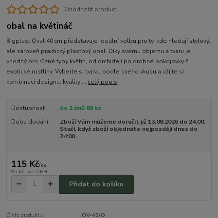
Ohodnotit produkt
obal na květináč
Bigplast Oval 40 cm představuje ideální volbu pro ty, kdo hledají stylový,
ale zároveň praktický plastový obal. Díky svému objemu a tvaru je
vhodný pro různé typy květin, od orchidejí po drobné pokojovky či
exotické rostliny. Vyberte si barvu podle svého vkusu a užijte si
kombinaci designu, kvality ...
celý popis
Dostupnost
do 2 dnů 89 ks
Doba dodání
Zboží Vám můžeme doručit již 13.08.2026 do 24:00.
Stačí, když zboží objednáte nejpozději dnes do
24:00
115 Kč
/
ks
95 Kč
bez DPH
Přidat do košíku
Číslo produktu:
OV-40/O