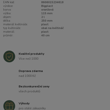
EAN kód:
8606015234618
výrobce:
Bigplast
barva:
oranžová
výška:
115 mm
objem:
2 l
délka:
250 mm
materiál květináče:
plast
typ květináče:
obal na květináč
materiál:
plast
průměr:
40 cm
Kvalitní produkty
Více než 1000
Doprava zdarma
nad 1000 Kč
Bezkonkurenční ceny
všech produktů
Výhody
pro stálé zákazníky