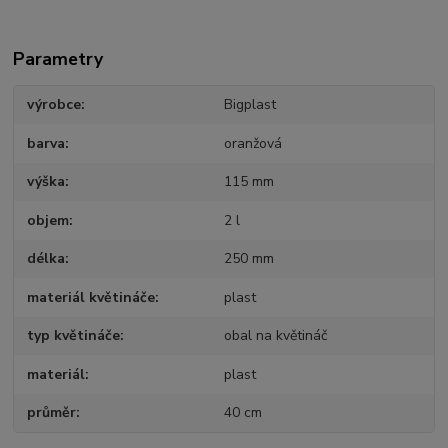
Parametry
výrobce
Bigplast
barva
oranžová
výška
115 mm
objem
2 l
délka
250 mm
materiál květináče
plast
typ květináče
obal na květináč
materiál
plast
průměr
40 cm