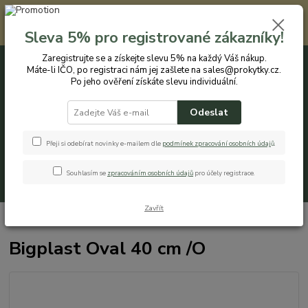
Registrovaným zákazníkům nabízíme slevu 5% na každý nákup. Máte-li
IČO, po registraci nám jej zašlete na sales@prokytky.cz. Po jeho ověření
Sleva 5% pro registrované zákazníky!
získáte slevu individuální. Přejít na registraci →
Zaregistrujte se a získejte slevu 5% na každý Váš nákup.
Máte-li IČO, po registraci nám jej zašlete na sales@prokytky.cz.
0
ks
CZK
+420 774 544 973
za
0 Kč
Po jeho ověření získáte slevu individuální.
Odeslat
Menu
Přeji si odebírat novinky e-mailem dle
podmínek zpracování osobních údaj
ů
.
Souhlasím se
zpracováním osobních údajů
pro účely registrace.
Hledat
Zavřít
Úvod
Pro Kytky
Obaly na květináče
Bigplast Oval 40 cm /O
Bigplast Oval 40 cm /O