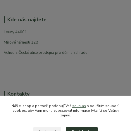
Kde nás najdete
Louny 44001
Mírové náměstí 128
Vchod z České ulice prodejna pro dům a zahradu
Kontakty
Náš e-shop a partneři potřebují Váš
souhlas
s použitím souborů
cookies, aby Vám mohli zobrazovat informace týkající se Vašich
zájmů.
+420 774 544 973
sales@prokytky.cz