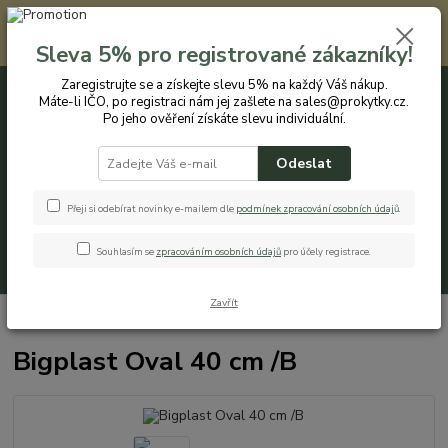
Registrovaným zákazníkům nabízíme slevu 5% na každý nákup. Máte-li
IČO, po registraci nám jej zašlete na sales@prokytky.cz. Po jeho ověření
Sleva 5% pro registrované zákazníky!
získáte slevu individuální. Přejít na registraci →
Zaregistrujte se a získejte slevu 5% na každý Váš nákup.
Máte-li IČO, po registraci nám jej zašlete na sales@prokytky.cz.
0
ks
CZK
+420 774 544 973
za
0 Kč
Po jeho ověření získáte slevu individuální.
Odeslat
Menu
Přeji si odebírat novinky e-mailem dle
podmínek zpracování osobních údaj
ů
.
Souhlasím se
zpracováním osobních údajů
pro účely registrace.
Hledat
Zavřít
Úvod
Pro Kytky
Obaly na květináče
Bigplast Oval 40 cm /B
Bigplast Oval 40 cm /B