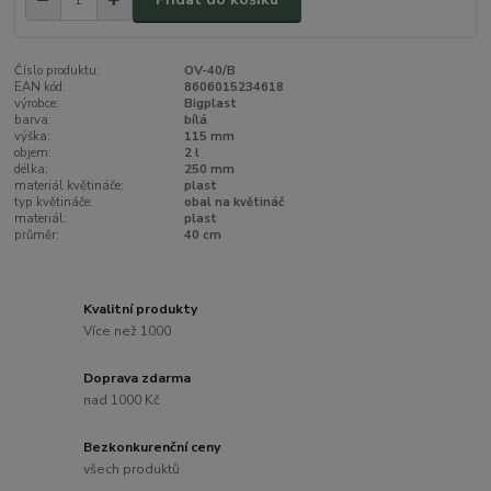
Číslo produktu:
OV-40/B
EAN kód:
8606015234618
výrobce:
Bigplast
barva:
bílá
výška:
115 mm
objem:
2 l
délka:
250 mm
materiál květináče:
plast
typ květináče:
obal na květináč
materiál:
plast
průměr:
40 cm
Kvalitní produkty
Více než 1000
Doprava zdarma
nad 1000 Kč
Bezkonkurenční ceny
všech produktů