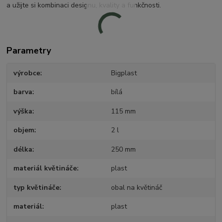
a užijte si kombinaci designu, kvality a funkčnosti.
Parametry
výrobce
Bigplast
barva
bílá
výška
115 mm
objem
2 l
délka
250 mm
materiál květináče
plast
typ květináče
obal na květináč
materiál
plast