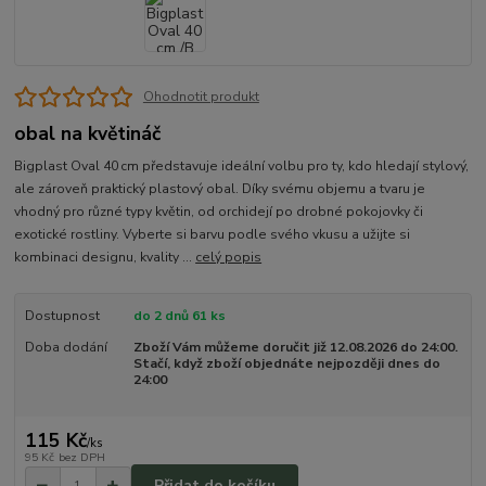
Ohodnotit produkt
obal na květináč
Bigplast Oval 40 cm představuje ideální volbu pro ty, kdo hledají stylový,
ale zároveň praktický plastový obal. Díky svému objemu a tvaru je
vhodný pro různé typy květin, od orchidejí po drobné pokojovky či
exotické rostliny. Vyberte si barvu podle svého vkusu a užijte si
kombinaci designu, kvality ...
celý popis
Dostupnost
do 2 dnů 61 ks
Doba dodání
Zboží Vám můžeme doručit již 12.08.2026 do 24:00.
Stačí, když zboží objednáte nejpozději dnes do
24:00
115 Kč
/
ks
95 Kč
bez DPH
Přidat do košíku