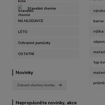
Stavební chemie
výrob
NA HLODAVCE
barva
výška
LÉTO
objem
Ochranné pomůcky
materi
OSTATNÍ
typ kv
Novinky
materi
průmě
Zobrazit všechny novinky
Nepropásněte novinky, akce