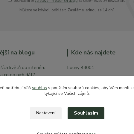
Souhlasím se
zpracováním osobních údajů
za účelem rozesílky newsletteru.
Můžete se kdykoli odhlásit. Zasíláme jednou za 14 dní.
ější na blogu
Kde nás najdete
ších květů do interiéru
Louny 44001
y a co do nich dát?
Mírové náměstí 128
bytě
eři potřebují Váš
souhlas
s použitím souborů cookies, aby Vám mohli z
Vchod z České ulice prodejna pr
týkající se Vašich zájmů.
zahradu
Souhlasím
Nastavení