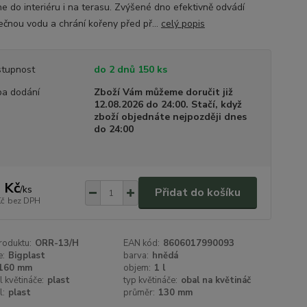
e do interiéru i na terasu. Zvýšené dno efektivně odvádí
ečnou vodu a chrání kořeny před př...
celý popis
tupnost
do 2 dnů 150 ks
a dodání
Zboží Vám můžeme doručit již
12.08.2026 do 24:00. Stačí, když
zboží objednáte nejpozději dnes
do 24:00
 Kč
/
ks
Přidat do košíku
Kč
bez DPH
roduktu:
ORR-13/H
EAN kód:
8606017990093
e:
Bigplast
barva:
hnědá
160 mm
objem:
1 l
l květináče:
plast
typ květináče:
obal na květináč
l:
plast
průměr:
130 mm