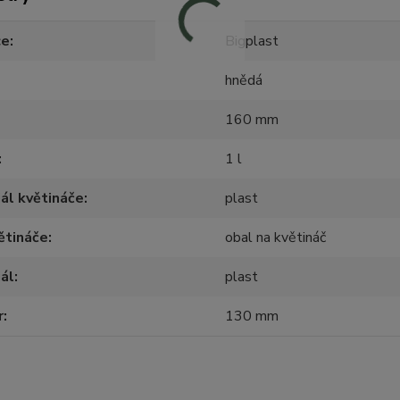
ce
Bigplast
hnědá
160 mm
1 l
ál květináče
plast
ětináče
obal na květináč
ál
plast
r
130 mm