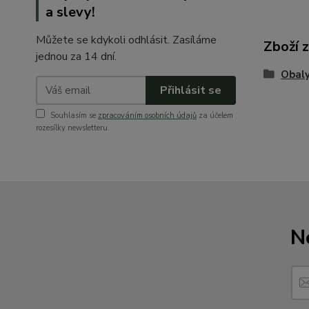
a slevy!
Můžete se kdykoli odhlásit. Zasíláme
Zboží 
jednou za 14 dní.
Obaly
Přihlásit se
Souhlasím se
zpracováním osobních údajů
za účelem
rozesílky newsletteru.
N