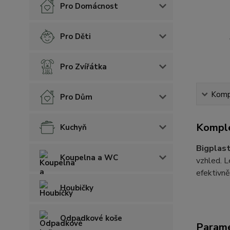
Pro Domácnost
Pro Děti
Pro Zvířátka
Kompl
Pro Dům
Komple
Kuchyň
Bigplast
Koupelna a WC
vzhled. L
efektivně
Houbičky
Odpadkové koše
Param