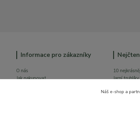
Informace pro zákazníky
Nejčten
O nás
10 nejkrásněj
Jak nakupovat
Jarní truhlík
Obchodní podmínky
Orchideje v 
Náš e-shop a partn
Ochrana osobních údajů
Kontakty