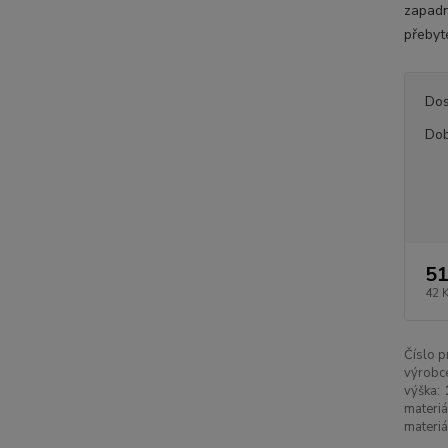
zapadn
přebyt
Dos
Dob
51
42 
Číslo p
výrobc
výška:
materiá
materiá