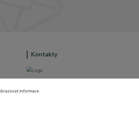
Kontakty
+420 774 544 973
obrazovat informace
o dům a
sales@prokytky.cz