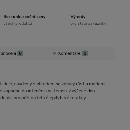
Bezkonkurenční ceny
Výhody
všech produktů
pro stálé zákazníky
dnocení
0
Komentáře
0
chideje, navržený s ohledem na zdravý růst a moderní
e zapadne do interiéru i na terasu. Zvýšené dno
ální pro péči o křehké epifytické rostliny.