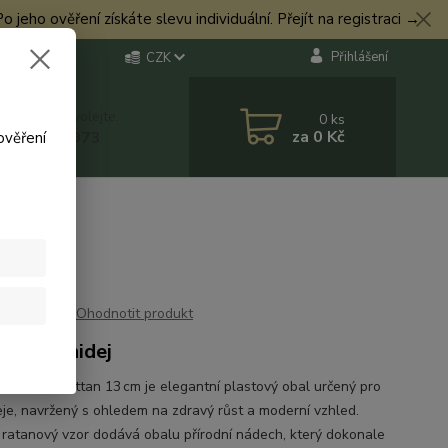
eho ověření získáte slevu individuální. Přejít na registraci →
Přihlášení
CZK
 si rady? Zavolejte.
0
ks
za
0 Kč
 774 544 973
ověření
Ohodnotit produkt
 na Orchidej
st Orchid Rattan 13 cm je elegantní plastový obal určený pro
eje, navržený s ohledem na zdravý růst a moderní vzhled.
, ratanový vzor dodává obalu přírodní nádech, který dokonale