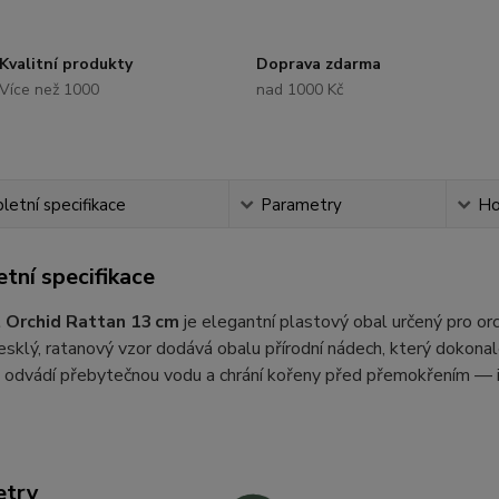
Kvalitní produkty
Doprava zdarma
Více než 1000
nad 1000 Kč
etní specifikace
Parametry
Ho
tní specifikace
 Orchid Rattan 13 cm
je elegantní plastový obal určený pro or
esklý, ratanový vzor dodává obalu přírodní nádech, který dokonal
 odvádí přebytečnou vodu a chrání kořeny před přemokřením — ide
etry