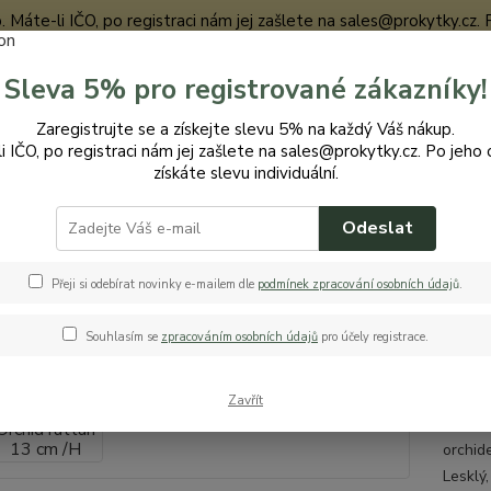
te-li IČO, po registraci nám jej zašlete na sales@prokytky.cz. Po j
Sleva 5% pro registrované zákazníky!
Nevíte
Zaregistrujte se a získejte slevu 5% na každý Váš nákup.
Hledat
+420
i IČO, po registraci nám jej zašlete na sales@prokytky.cz. Po jeho 
získáte slevu individuální.
Odeslat
ro Kytky
Obaly na orchideje
Bigplast Orchid rattan 13 cm /H
last Orchid rattan 13 cm /H
Přeji si odebírat novinky e-mailem dle
podmínek zpracování osobních údaj
ů
.
Souhlasím se
zpracováním osobních údajů
pro účely registrace.
Obal
Zavřít
Bigpla
orchid
Lesklý