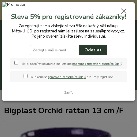
Registrovaným zákazníkům nabízíme slevu 5% na každý nákup. Máte-li
IČO, po registraci nám jej zašlete na sales@prokytky.cz. Po jeho ověření
Sleva 5% pro registrované zákazníky!
získáte slevu individuální. Přejít na registraci →
Zaregistrujte se a získejte slevu 5% na každý Váš nákup.
Máte-li IČO, po registraci nám jej zašlete na sales@prokytky.cz.
0
ks
CZK
+420 774 544 973
za
0 Kč
Po jeho ověření získáte slevu individuální.
Odeslat
Menu
Přeji si odebírat novinky e-mailem dle
podmínek zpracování osobních údaj
ů
.
Souhlasím se
zpracováním osobních údajů
pro účely registrace.
Hledat
Zavřít
Úvod
Pro Kytky
Obaly na orchideje
Bigplast Orchid rattan 13 cm /F
Bigplast Orchid rattan 13 cm /F