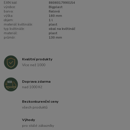
EAN kód:
8606017990154
výrobce:
Bigplast
barva:
fialová
výška:
160 mm
objem:
1 l
materiál květináče:
plast
typ květináče:
obal na květináč
materiál:
plast
průměr:
130 mm
Kvalitní produkty
Více než 1000
Doprava zdarma
nad 1000 Kč
Bezkonkurenční ceny
všech produktů
Výhody
pro stálé zákazníky