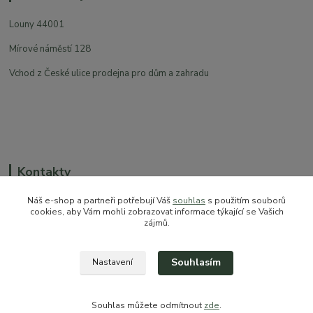
Louny 44001
Mírové náměstí 128
Vchod z České ulice prodejna pro dům a zahradu
Kontakty
Náš e-shop a partneři potřebují Váš
souhlas
s použitím souborů
cookies, aby Vám mohli zobrazovat informace týkající se Vašich
zájmů.
+420 774 544 973
sales@prokytky.cz
Souhlasím
Nastavení
Souhlas můžete odmítnout
zde
.