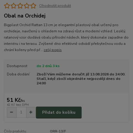
Ohodnotit produkt
Obal na Orchidej
Bigplast Orchid Rattan 13 cm je elegantní plastový obal určený pro
orchideje, navržený s ohledem na zdravý růst a moderní vzhled. Lesklý,
ratanový vzor dodává obalu přírodní nádech, který dokonale zapadne do
interiéru i na terasu. Zvýšené dno efektivně odvádí přebytečnou vodu a
chrání kořeny před př...
celý popis
Dostupnost
do 2 dnů 3 ks
Doba dodání
Zboží Vám můžeme doručit již 13.08.2026 do 24:00.
Stačí, když zboží objednáte nejpozději dnes do
24:00
51 Kč
/
ks
42 Kč
bez DPH
Přidat do košíku
Číslo produktu:
ORR-13/F