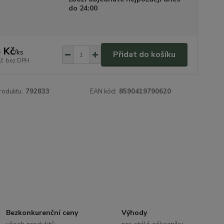
do 24:00
 Kč
/
ks
Přidat do košíku
Kč
bez DPH
roduktu:
792833
EAN kód:
8590419790620
Bezkonkurenční ceny
Výhody