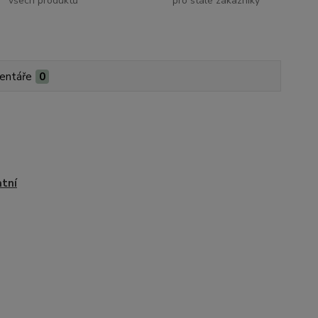
všech produktů
pro stálé zákazníky
entáře
0
tní