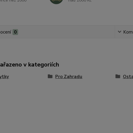
Více než 1000
nad 1000 Kč
ocení
0
Kom
zařazeno v kategoriích
ytky
Pro Zahradu
Osta