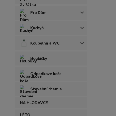
Pro Dům
Kuchyň
Koupelna a WC
Houbičky
Odpadkové koše
Stavební chemie
NA HLODAVCE
LÉTO