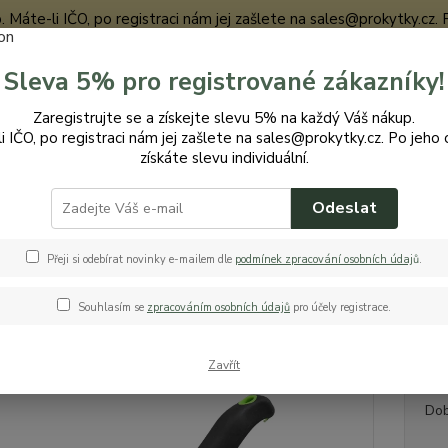
te-li IČO, po registraci nám jej zašlete na sales@prokytky.cz. Po j
Sleva 5% pro registrované zákazníky!
Nevíte
Zaregistrujte se a získejte slevu 5% na každý Váš nákup.
Hledat
+420
i IČO, po registraci nám jej zašlete na sales@prokytky.cz. Po jeho 
získáte slevu individuální.
Odeslat
ro Zahradu
MT vypichovač kořenové zeleniny 35cm
ypichovač kořenové zeleniny 3
Přeji si odebírat novinky e-mailem dle
podmínek zpracování osobních údaj
ů
.
Souhlasím se
zpracováním osobních údajů
pro účely registrace.
Zavřít
Dos
Dob