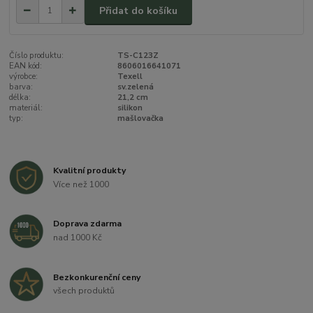
Přidat do košíku
Číslo produktu:
TS-C123Z
EAN kód:
8606016641071
výrobce:
Texell
barva:
sv.zelená
délka:
21,2 cm
materiál:
silikon
typ:
mašlovačka
Kvalitní produkty
Více než 1000
Doprava zdarma
nad 1000 Kč
Bezkonkurenční ceny
všech produktů