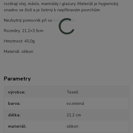
roztírají olej, máslo, marinády i glazury. Materiál je hygienický,
snadno se čistí a je šetrný k nepřilnavým povrchům.
Nezbytný pomocník při vaření i pečení.
Rozměry: 21,2×3,5cm
Hmotnost: 45,0g
Materiál: silikon
Parametry
výrobce
Texell
barva
sv.zelená
délka
21,2 cm
materiál
silikon