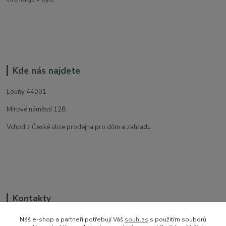
Kde nás najdete
Louny 44001
Mírové náměstí 128
Vchod z České ulice prodejna pro dům a zahradu
Kontakty
Náš e-shop a partneři potřebují Váš
souhlas
s použitím souborů