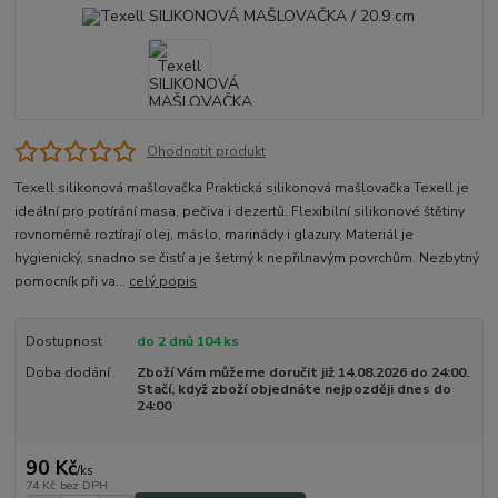
Ohodnotit produkt
Texell silikonová mašlovačka Praktická silikonová mašlovačka Texell je
ideální pro potírání masa, pečiva i dezertů. Flexibilní silikonové štětiny
rovnoměrně roztírají olej, máslo, marinády i glazury. Materiál je
hygienický, snadno se čistí a je šetrný k nepřilnavým povrchům. Nezbytný
pomocník při va...
celý popis
Dostupnost
do 2 dnů 104 ks
Doba dodání
Zboží Vám můžeme doručit již 14.08.2026 do 24:00.
Stačí, když zboží objednáte nejpozději dnes do
24:00
90 Kč
/
ks
74 Kč
bez DPH