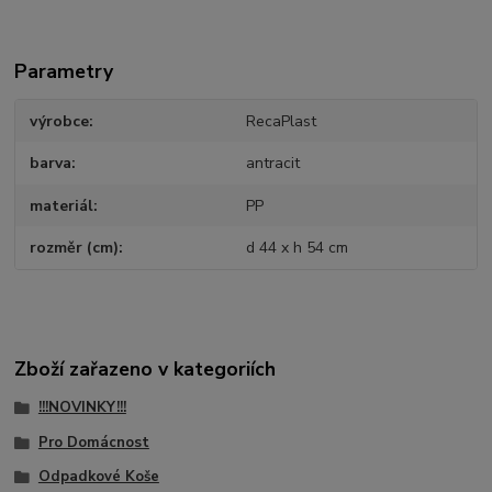
Parametry
výrobce
RecaPlast
barva
antracit
materiál
PP
rozměr (cm)
d 44 x h 54 cm
Zboží zařazeno v kategoriích
!!!NOVINKY!!!
Pro Domácnost
Odpadkové Koše