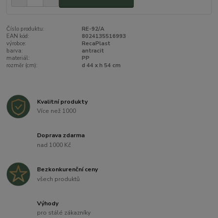
Číslo produktu:
RE-92/A
EAN kód:
8024135516993
výrobce:
RecaPlast
barva:
antracit
materiál:
PP
rozměr (cm):
d 44 x h 54 cm
Kvalitní produkty
Více než 1000
Doprava zdarma
nad 1000 Kč
Bezkonkurenční ceny
všech produktů
Výhody
pro stálé zákazníky