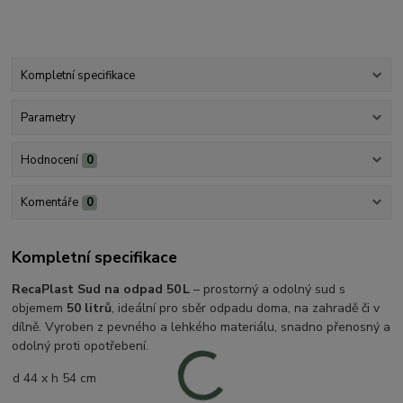
Kompletní specifikace
Parametry
Hodnocení
0
Komentáře
0
Kompletní specifikace
RecaPlast Sud na odpad 50 L
– prostorný a odolný sud s
objemem
50 litrů
, ideální pro sběr odpadu doma, na zahradě či v
dílně. Vyroben z pevného a lehkého materiálu, snadno přenosný a
odolný proti opotřebení.
d 44 x h 54 cm