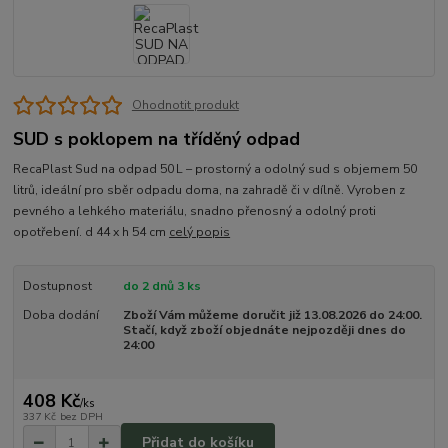
Ohodnotit produkt
SUD s poklopem na tříděný odpad
RecaPlast Sud na odpad 50 L – prostorný a odolný sud s objemem 50
litrů, ideální pro sběr odpadu doma, na zahradě či v dílně. Vyroben z
pevného a lehkého materiálu, snadno přenosný a odolný proti
opotřebení. d 44 x h 54 cm
celý popis
Dostupnost
do 2 dnů 3 ks
Doba dodání
Zboží Vám můžeme doručit již 13.08.2026 do 24:00.
Stačí, když zboží objednáte nejpozději dnes do
24:00
408 Kč
/
ks
337 Kč
bez DPH
Přidat do košíku