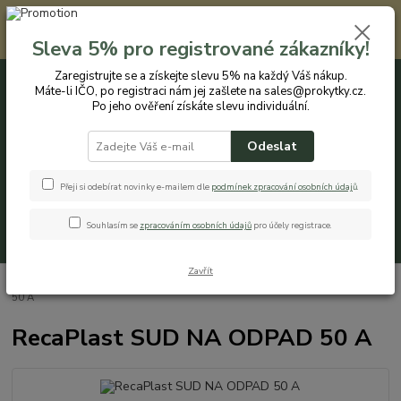
Registrovaným zákazníkům nabízíme slevu 5% na každý nákup. Máte-li
IČO, po registraci nám jej zašlete na sales@prokytky.cz. Po jeho ověření
Sleva 5% pro registrované zákazníky!
získáte slevu individuální. Přejít na registraci →
Zaregistrujte se a získejte slevu 5% na každý Váš nákup.
Máte-li IČO, po registraci nám jej zašlete na sales@prokytky.cz.
0
ks
CZK
+420 774 544 973
za
0 Kč
Po jeho ověření získáte slevu individuální.
Odeslat
Menu
Přeji si odebírat novinky e-mailem dle
podmínek zpracování osobních údaj
ů
.
Souhlasím se
zpracováním osobních údajů
pro účely registrace.
Hledat
Zavřít
Úvod
Pro Domácnost
Odpadkové Koše
RecaPlast SUD NA ODPAD
50 A
RecaPlast SUD NA ODPAD 50 A