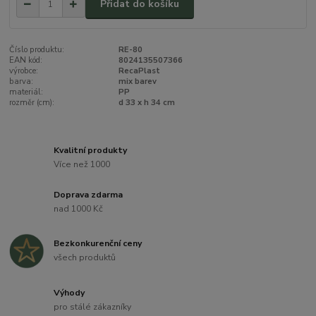
Přidat do košíku
Číslo produktu:
RE-80
EAN kód:
8024135507366
výrobce:
RecaPlast
barva:
mix barev
materiál:
PP
rozměr (cm):
d 33 x h 34 cm
Kvalitní produkty
Více než 1000
Doprava zdarma
nad 1000 Kč
Bezkonkurenční ceny
všech produktů
Výhody
pro stálé zákazníky