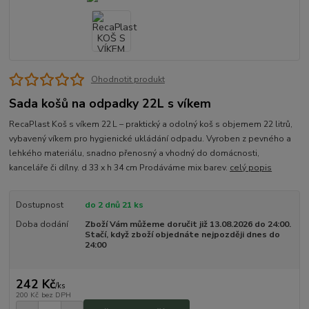
Ohodnotit produkt
Sada košů na odpadky 22L s víkem
RecaPlast Koš s víkem 22 L – praktický a odolný koš s objemem 22 litrů,
vybavený víkem pro hygienické ukládání odpadu. Vyroben z pevného a
lehkého materiálu, snadno přenosný a vhodný do domácnosti,
kanceláře či dílny. d 33 x h 34 cm Prodáváme mix barev.
celý popis
Dostupnost
do 2 dnů 21 ks
Doba dodání
Zboží Vám můžeme doručit již 13.08.2026 do 24:00.
Stačí, když zboží objednáte nejpozději dnes do
24:00
242 Kč
/
ks
200 Kč
bez DPH