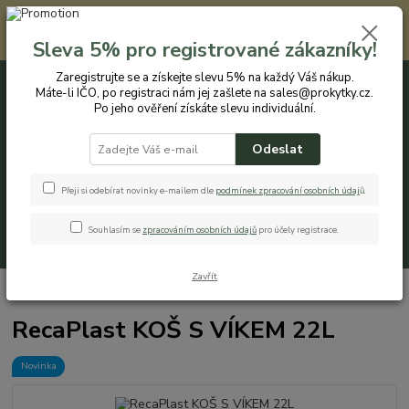
Registrovaným zákazníkům nabízíme slevu 5% na každý nákup. Máte-li
IČO, po registraci nám jej zašlete na sales@prokytky.cz. Po jeho ověření
Sleva 5% pro registrované zákazníky!
získáte slevu individuální. Přejít na registraci →
Zaregistrujte se a získejte slevu 5% na každý Váš nákup.
Máte-li IČO, po registraci nám jej zašlete na sales@prokytky.cz.
0
ks
CZK
+420 774 544 973
za
0 Kč
Po jeho ověření získáte slevu individuální.
Odeslat
Menu
Přeji si odebírat novinky e-mailem dle
podmínek zpracování osobních údaj
ů
.
Souhlasím se
zpracováním osobních údajů
pro účely registrace.
Hledat
Zavřít
Úvod
Pro Domácnost
Odpadkové Koše
RecaPlast KOŠ S VÍKEM 22L
RecaPlast KOŠ S VÍKEM 22L
Novinka