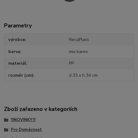
Parametry
výrobce
RecaPlast
barva
mix barev
materiál
PP
rozměr (cm)
d 33 x h 34 cm
Zboží zařazeno v kategoriích
!!!NOVINKY!!!
Pro Domácnost