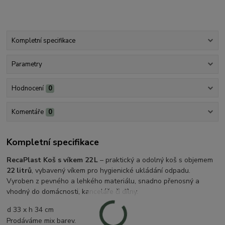
Kompletní specifikace
Parametry
Hodnocení
0
Komentáře
0
Kompletní specifikace
RecaPlast Koš s víkem 22 L
– praktický a odolný koš s objemem
22 litrů
, vybavený víkem pro hygienické ukládání odpadu.
Vyroben z pevného a lehkého materiálu, snadno přenosný a
vhodný do domácnosti, kanceláře či dílny.
d 33 x h 34 cm
Prodáváme mix barev.