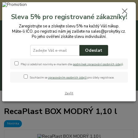
Registrovaným zákazníkům nabízíme slevu 5% na každý nákup. Máte-li
IČO, po registraci nám jej zašlete na sales@prokytky.cz. Po jeho ověření
Sleva 5% pro registrované zákazníky!
získáte slevu individuální. Přejít na registraci →
Zaregistrujte se a získejte slevu 5% na každý Váš nákup.
Máte-li IČO, po registraci nám jej zašlete na sales@prokytky.cz.
0
ks
CZK
+420 774 544 973
za
0 Kč
Po jeho ověření získáte slevu individuální.
Odeslat
Menu
Přeji si odebírat novinky e-mailem dle
podmínek zpracování osobních údaj
ů
.
Souhlasím se
zpracováním osobních údajů
pro účely registrace.
Hledat
Zavřít
Úvod
Kuchyň
Krabičky a boxy
RecaPlast BOX MODRÝ 1,10 l
RecaPlast BOX MODRÝ 1,10 l
Novinka