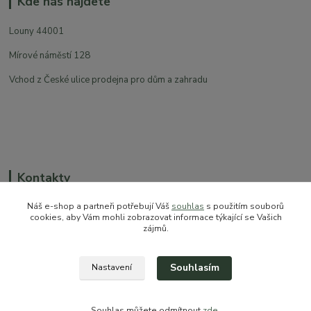
Kde nás najdete
Louny 44001
Mírové náměstí 128
Vchod z České ulice prodejna pro dům a zahradu
Kontakty
Náš e-shop a partneři potřebují Váš
souhlas
s použitím souborů
cookies, aby Vám mohli zobrazovat informace týkající se Vašich
zájmů.
+420 774 544 973
sales@prokytky.cz
Souhlasím
Nastavení
Souhlas můžete odmítnout
zde
.