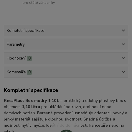
pro stálé zákazníky
Kompletní specifikace
Parametry
Hodnocení
0
Komentáře
0
Kompletní specifikace
RecaPlast Box modrý 1,10 L
– praktický a odolný plastový box s
objemem
1,10 litru
pro ukládání potravin, drobností nebo
domácích potřeb. Barevné provedení usnadňuje orientaci, pevný a
lehký materiál zajišťuje dlouhou životnost. Snadná údržba a
možnost mytí v myčce. Ideální do domácnosti, kanceláře nebo na
piknik.