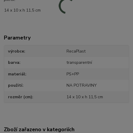
14 x 10 x h 11,5 cm
Parametry
výrobce
RecaPlast
barva
transparentní
materiál
PS+PP
použití
NA POTRAVINY
rozměr (cm)
14 x 10 x h 11,5 cm
Zboží zařazeno v kategoriích