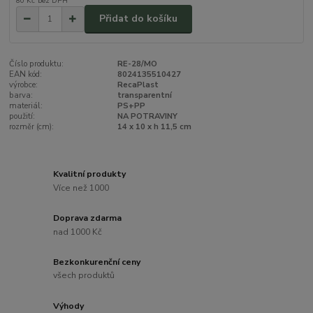
80 Kč
bez DPH
Přidat do košíku
Číslo produktu:
RE-28/MO
EAN kód:
8024135510427
výrobce:
RecaPlast
barva:
transparentní
materiál:
PS+PP
použití:
NA POTRAVINY
rozměr (cm):
14 x 10 x h 11,5 cm
Kvalitní produkty
Více než 1000
Doprava zdarma
nad 1000 Kč
Bezkonkurenční ceny
všech produktů
Výhody