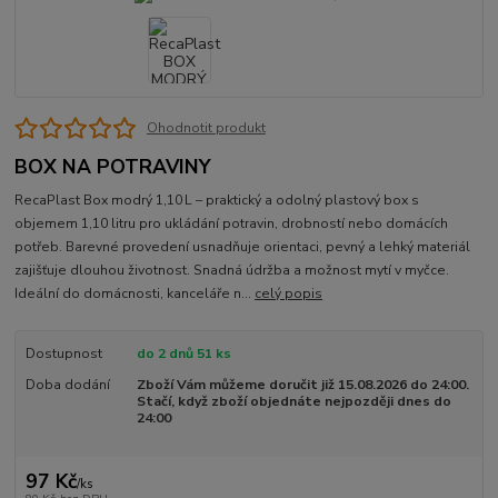
Ohodnotit produkt
BOX NA POTRAVINY
RecaPlast Box modrý 1,10 L – praktický a odolný plastový box s
objemem 1,10 litru pro ukládání potravin, drobností nebo domácích
potřeb. Barevné provedení usnadňuje orientaci, pevný a lehký materiál
zajišťuje dlouhou životnost. Snadná údržba a možnost mytí v myčce.
Ideální do domácnosti, kanceláře n...
celý popis
Dostupnost
do 2 dnů 51 ks
Doba dodání
Zboží Vám můžeme doručit již 15.08.2026 do 24:00.
Stačí, když zboží objednáte nejpozději dnes do
24:00
97 Kč
/
ks