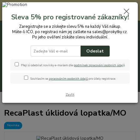
Registrovaným zákazníkům nabízíme slevu 5% na každý nákup. Máte-li
IČO, po registraci nám jej zašlete na sales@prokytky.cz. Po jeho ověření
Sleva 5% pro registrované zákazníky!
získáte slevu individuální. Přejít na registraci →
Zaregistrujte se a získejte slevu 5% na každý Váš nákup.
Máte-li IČO, po registraci nám jej zašlete na sales@prokytky.cz.
0
ks
CZK
+420 774 544 973
za
0 Kč
Po jeho ověření získáte slevu individuální.
Odeslat
Menu
Přeji si odebírat novinky e-mailem dle
podmínek zpracování osobních údaj
ů
.
Souhlasím se
zpracováním osobních údajů
pro účely registrace.
Hledat
Zavřít
Úvod
Pro Domácnost
Lopaty
RecaPlast úklidová lopatka/MO
RecaPlast úklidová lopatka/MO
Novinka