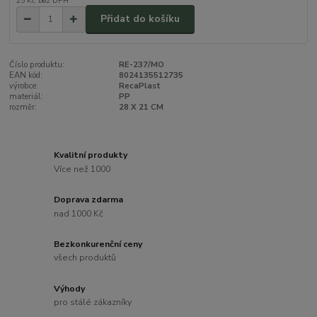
25 Kč
bez DPH
Přidat do košíku
Číslo produktu:
RE-237/MO
EAN kód:
8024135512735
výrobce:
RecaPlast
materiál:
PP
rozměr:
28 X 21 CM
Kvalitní produkty
Více než 1000
Doprava zdarma
nad 1000 Kč
Bezkonkurenční ceny
všech produktů
Výhody
pro stálé zákazníky