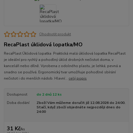
Ohodnotit produkt
RecaPlast úklidová lopatka/MO
RecaPlast Úklidová lopatka Praktická malá úklidová lopatka RecaPlast
je ideální pro rychlý a pohodlný úklid drobných nečistot doma, v
kanceláři nebo dílně. Vyrobena z odolného plastu, je lehká, pevná a
snadno se používá. Ergonomický tvar umožňuje pohodlné sbírání
nečistot i do menších nádob. Hlavní...
celý popis
Dostupnost
do 2 dnů 12 ks
Doba dodání
Zboží Vám můžeme doručit již 12.08.2026 do 24:00.
Stačí, když zboží objednáte nejpozději dnes do
24:00
31 Kč
/
ks