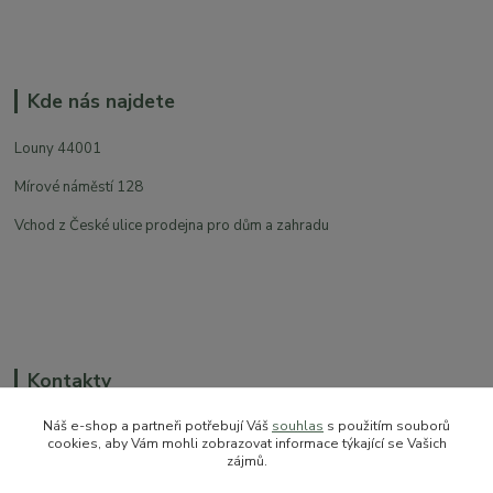
Kde nás najdete
Louny 44001
Mírové náměstí 128
Vchod z České ulice prodejna pro dům a zahradu
Kontakty
Náš e-shop a partneři potřebují Váš
souhlas
s použitím souborů
cookies, aby Vám mohli zobrazovat informace týkající se Vašich
zájmů.
+420 774 544 973