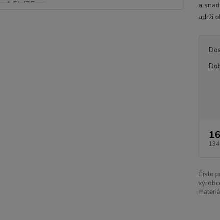
a snad
udrží o
Dos
Dob
16
134
Číslo p
výrobc
materiá