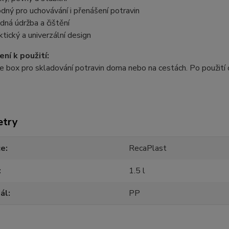
dný pro uchovávání i přenášení potravin
dná údržba a čištění
ktický a univerzální design
ní k použití:
e box pro skladování potravin doma nebo na cestách. Po použit
etry
ce
RecaPlast
1.5 l
ál
PP