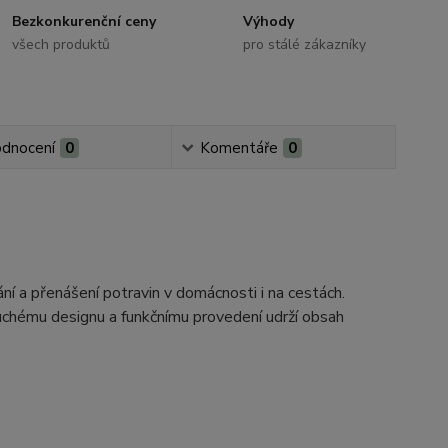
Bezkonkurenční ceny
Výhody
všech produktů
pro stálé zákazníky
dnocení
0
Komentáře
0
ání a přenášení potravin v domácnosti i na cestách.
oduchému designu a funkčnímu provedení udrží obsah