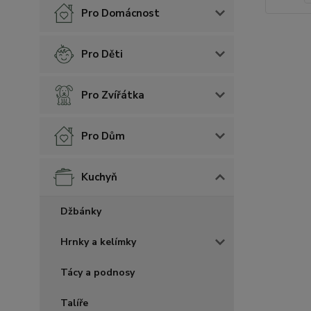
Pro Domácnost
Pro Děti
Pro Zvířátka
Pro Dům
Kuchyň
Džbánky
Hrnky a kelímky
Tácy a podnosy
Talíře