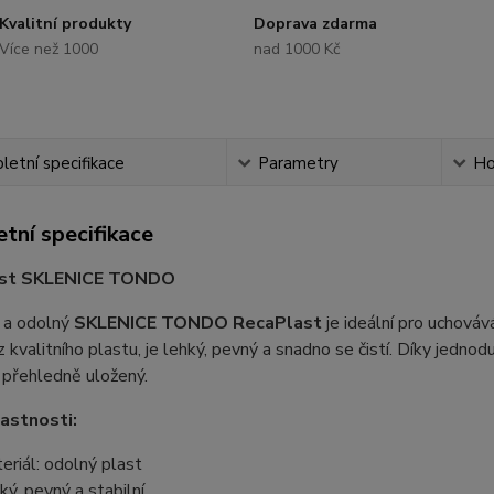
Kvalitní produkty
Doprava zdarma
Více než 1000
nad 1000 Kč
etní specifikace
Parametry
Ho
tní specifikace
st SKLENICE TONDO
ý a odolný
SKLENICE TONDO RecaPlast
je ideální pro uchováv
 kvalitního plastu, je lehký, pevný a snadno se čistí. Díky jedn
 přehledně uložený.
lastnosti:
eriál: odolný plast
ký, pevný a stabilní