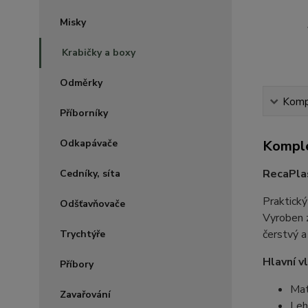
Misky
Krabičky a boxy
Odměrky
Kompl
Příborníky
Odkapávače
Komple
RecaPla
Cedníky, síta
Praktick
Odšťavňovače
Vyroben z
čerstvý a
Trychtýře
Hlavní v
Příbory
Mat
Zavařování
Leh