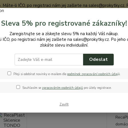
te-li IČO, po registraci nám jej zašlete na sales@prokytky.cz. Po j
Sleva 5% pro registrované zákazníky!
Nevíte
Zaregistrujte se a získejte slevu 5% na každý Váš nákup.
Hledat
+420
i IČO, po registraci nám jej zašlete na sales@prokytky.cz. Po jeho 
získáte slevu individuální.
Odeslat
uchyň
Krabičky a boxy
RecaPlast Sklenice TONDO 1,5L/ZE
Plast Sklenice TONDO 1,5L/ZE
Přeji si odebírat novinky e-mailem dle
podmínek zpracování osobních údaj
ů
.
Souhlasím se
zpracováním osobních údajů
pro účely registrace.
Reca
Zavřít
RecaP
RecaPl
domácn