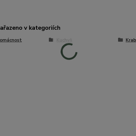
zařazeno v kategoriích
Domácnost
Kuchyň
Krab