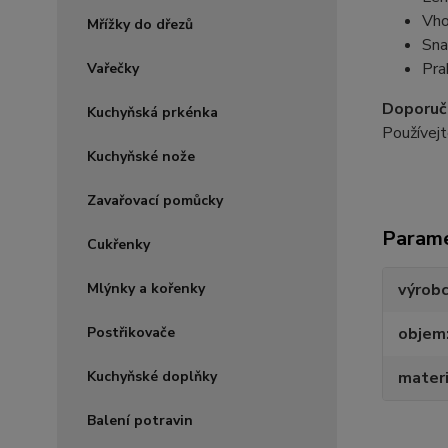
Vho
Mřížky do dřezů
Sna
Pra
Vařečky
Doporuče
Kuchyňská prkénka
Používejt
Kuchyňské nože
Zavařovací pomůcky
Param
Cukřenky
Mlýnky a kořenky
výrob
Postřikovače
objem
Kuchyňské doplňky
materi
Balení potravin