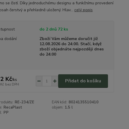
no se čistí. Díky jednoduchému designu a funkčnímu provedení
bsah čerstvý a přehledně uložený. Hlav...
celý popis
tupnost
do 2 dnů 72 ks
a dodání
Zboží Vám můžeme doručit již
12.08.2026 do 24:00. Stačí, když
zboží objednáte nejpozději dnes
do 24:00
2 Kč
/
ks
Přidat do košíku
 Kč
bez DPH
roduktu:
RE-234/ZE
EAN kód:
8024135510410
e:
RecaPlast
objem:
1.5 l
l:
PP