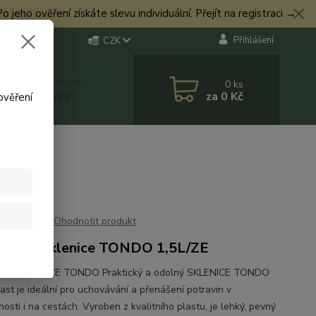
eho ověření získáte slevu individuální. Přejít na registraci →
Přihlášení
CZK
 si rady? Zavolejte.
0
ks
za
0 Kč
 774 544 973
ověření
Ohodnotit produkt
Plast Sklenice TONDO 1,5L/ZE
last SKLENICE TONDO Praktický a odolný SKLENICE TONDO
ast je ideální pro uchovávání a přenášení potravin v
osti i na cestách. Vyroben z kvalitního plastu, je lehký, pevný