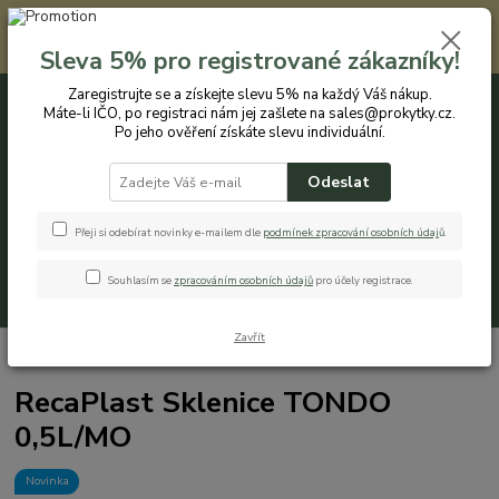
Registrovaným zákazníkům nabízíme slevu 5% na každý nákup. Máte-li
IČO, po registraci nám jej zašlete na sales@prokytky.cz. Po jeho ověření
Sleva 5% pro registrované zákazníky!
získáte slevu individuální. Přejít na registraci →
Zaregistrujte se a získejte slevu 5% na každý Váš nákup.
Máte-li IČO, po registraci nám jej zašlete na sales@prokytky.cz.
0
ks
CZK
+420 774 544 973
za
0 Kč
Po jeho ověření získáte slevu individuální.
Odeslat
Menu
Přeji si odebírat novinky e-mailem dle
podmínek zpracování osobních údaj
ů
.
Souhlasím se
zpracováním osobních údajů
pro účely registrace.
Hledat
Zavřít
Úvod
Kuchyň
Krabičky a boxy
RecaPlast Sklenice TONDO 0,5L/MO
RecaPlast Sklenice TONDO
0,5L/MO
Novinka