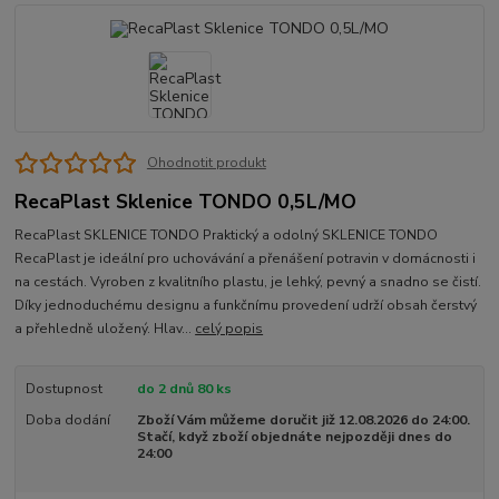
Ohodnotit produkt
RecaPlast Sklenice TONDO 0,5L/MO
RecaPlast SKLENICE TONDO Praktický a odolný SKLENICE TONDO
RecaPlast je ideální pro uchovávání a přenášení potravin v domácnosti i
na cestách. Vyroben z kvalitního plastu, je lehký, pevný a snadno se čistí.
Díky jednoduchému designu a funkčnímu provedení udrží obsah čerstvý
a přehledně uložený. Hlav...
celý popis
Dostupnost
do 2 dnů 80 ks
Doba dodání
Zboží Vám můžeme doručit již 12.08.2026 do 24:00.
Stačí, když zboží objednáte nejpozději dnes do
24:00