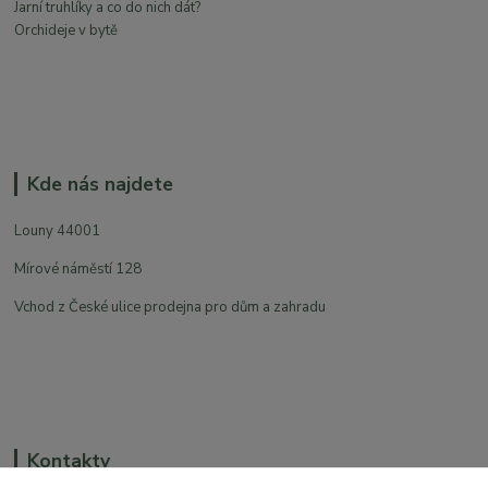
Jarní truhlíky a co do nich dát?
Orchideje v bytě
Kde nás najdete
Louny 44001
Mírové náměstí 128
Vchod z České ulice prodejna pro dům a zahradu
Kontakty