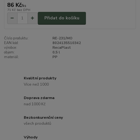
86 Kč
/
ks
71 Kč
bez DPH
Přidat do košíku
Číslo produktu:
RE-231/MO
EAN kód:
8024135510342
výrobce:
RecaPlast
objem:
0,5 l
materiál:
PP
Kvalitní produkty
Více než 1000
Doprava zdarma
nad 1000 Kč
Bezkonkurenční ceny
všech produktů
Výhody