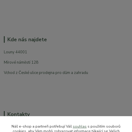
Kde nás najdete
Louny 44001
Mírové náměstí 128
Vchod z České ulice prodejna pro dům a zahradu
Kontakty
Náš e-shop a partneři potřebují Váš
souhlas
s použitím souborů
cookies, aby Vám mohli zobrazovat informace týkající se Vašich