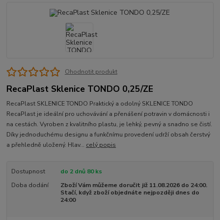
Ohodnotit produkt
RecaPlast Sklenice TONDO 0,25/ZE
RecaPlast SKLENICE TONDO Praktický a odolný SKLENICE TONDO
RecaPlast je ideální pro uchovávání a přenášení potravin v domácnosti i
na cestách. Vyroben z kvalitního plastu, je lehký, pevný a snadno se čistí.
Díky jednoduchému designu a funkčnímu provedení udrží obsah čerstvý
a přehledně uložený. Hlav...
celý popis
Dostupnost
do 2 dnů 80 ks
Doba dodání
Zboží Vám můžeme doručit již 11.08.2026 do 24:00.
Stačí, když zboží objednáte nejpozději dnes do
24:00