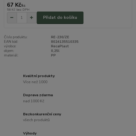
67 Kč
/
ks
56 Kč
bez DPH
Přidat do košíku
Číslo produktu:
RE-230/ZE
EAN kód:
8024135510335
výrobce:
RecaPlast
objem:
0,25l
materiál:
PP
Kvalitní produkty
Více než 1000
Doprava zdarma
nad 1000 Kč
Bezkonkurenční ceny
všech produktů
Výhody