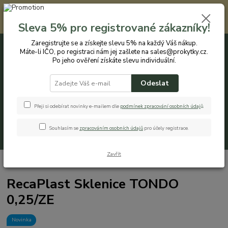
Registrovaným zákazníkům nabízíme slevu 5% na každý nákup. Máte-li
IČO, po registraci nám jej zašlete na sales@prokytky.cz. Po jeho ověření
Sleva 5% pro registrované zákazníky!
získáte slevu individuální. Přejít na registraci →
Zaregistrujte se a získejte slevu 5% na každý Váš nákup.
Máte-li IČO, po registraci nám jej zašlete na sales@prokytky.cz.
0
ks
CZK
+420 774 544 973
za
0 Kč
Po jeho ověření získáte slevu individuální.
Odeslat
Menu
Přeji si odebírat novinky e-mailem dle
podmínek zpracování osobních údaj
ů
.
Souhlasím se
zpracováním osobních údajů
pro účely registrace.
Hledat
Zavřít
Úvod
Kuchyň
Krabičky a boxy
RecaPlast Sklenice TONDO 0,25/ZE
RecaPlast Sklenice TONDO
0,25/ZE
Novinka