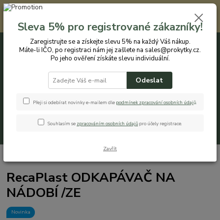
Registrovaným zákazníkům nabízíme slevu 5% na každý nákup. Máte-li
IČO, po registraci nám jej zašlete na sales@prokytky.cz. Po jeho ověření
Sleva 5% pro registrované zákazníky!
získáte slevu individuální. Přejít na registraci →
Zaregistrujte se a získejte slevu 5% na každý Váš nákup.
Máte-li IČO, po registraci nám jej zašlete na sales@prokytky.cz.
0
ks
CZK
+420 774 544 973
za
0 Kč
Po jeho ověření získáte slevu individuální.
Odeslat
Menu
Přeji si odebírat novinky e-mailem dle
podmínek zpracování osobních údaj
ů
.
Souhlasím se
zpracováním osobních údajů
pro účely registrace.
Hledat
Zavřít
Úvod
Kuchyň
Odkapávače
RecaPlast ODKAPÁVAČ NA NÁDOBÍ /ZE
RecaPlast ODKAPÁVAČ NA
NÁDOBÍ /ZE
Novinka