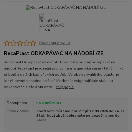
Ohodnotit produkt
RecaPlast ODKAPÁVAČ NA NÁDOBÍ /ZE
RecaPlast Odkapávač na nádobí Praktický a odolný odkapávač na
nádobí RecaPlast je ideální pro rychlé a hygienické sušení talířů, hrnků,
příborů a dalších kuchyňských potřeb. Vyroben z kvalitního plastu, je
lehký, pevný a snadno se čistí. Moderní design zajišťuje stabilitu
odkapávače a efektivní odto...
celý popis
Dostupnost
do 2 dnů 60 ks
Doba dodání
Zboží Vám můžeme doručit již 12.08.2026 do 24:00.
Stačí, když zboží objednáte nejpozději dnes do
24:00