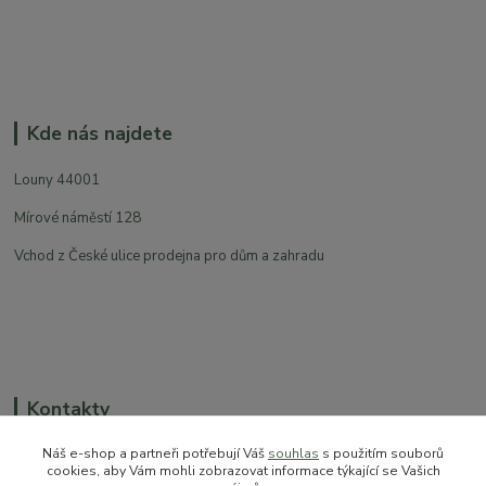
Kde nás najdete
Louny 44001
Mírové náměstí 128
Vchod z České ulice prodejna pro dům a zahradu
Kontakty
Náš e-shop a partneři potřebují Váš
souhlas
s použitím souborů
cookies, aby Vám mohli zobrazovat informace týkající se Vašich