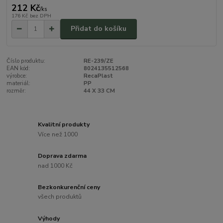
212 Kč
/
ks
176 Kč
bez DPH
Přidat do košíku
Číslo produktu:
RE-239/ZE
EAN kód:
8024135512568
výrobce:
RecaPlast
materiál:
PP
rozměr:
44 X 33 CM
Kvalitní produkty
Více než 1000
Doprava zdarma
nad 1000 Kč
Bezkonkurenční ceny
všech produktů
Výhody