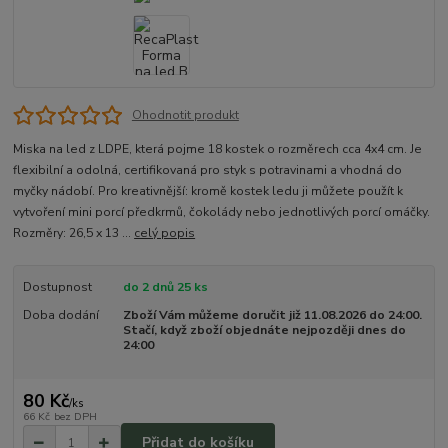
Ohodnotit produkt
Miska na led z LDPE, která pojme 18 kostek o rozměrech cca 4x4 cm. Je
flexibilní a odolná, certifikovaná pro styk s potravinami a vhodná do
myčky nádobí. Pro kreativnější: kromě kostek ledu ji můžete použít k
vytvoření mini porcí předkrmů, čokolády nebo jednotlivých porcí omáčky.
Rozměry: 26,5 x 13 ...
celý popis
Dostupnost
do 2 dnů 25 ks
Doba dodání
Zboží Vám můžeme doručit již 11.08.2026 do 24:00.
Stačí, když zboží objednáte nejpozději dnes do
24:00
80 Kč
/
ks
66 Kč
bez DPH
Přidat do košíku