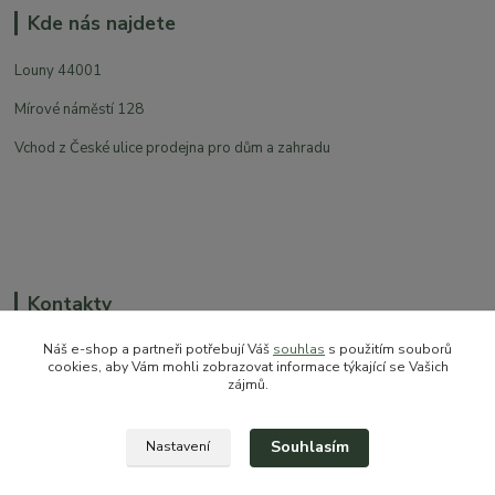
Kde nás najdete
Louny 44001
Mírové náměstí 128
Vchod z České ulice prodejna pro dům a zahradu
Kontakty
Náš e-shop a partneři potřebují Váš
souhlas
s použitím souborů
cookies, aby Vám mohli zobrazovat informace týkající se Vašich
zájmů.
+420 774 544 973
sales@prokytky.cz
Souhlasím
Nastavení