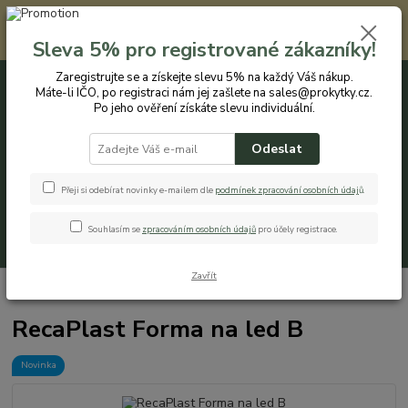
Registrovaným zákazníkům nabízíme slevu 5% na každý nákup. Máte-li
IČO, po registraci nám jej zašlete na sales@prokytky.cz. Po jeho ověření
Sleva 5% pro registrované zákazníky!
získáte slevu individuální. Přejít na registraci →
Zaregistrujte se a získejte slevu 5% na každý Váš nákup.
Máte-li IČO, po registraci nám jej zašlete na sales@prokytky.cz.
0
ks
CZK
+420 774 544 973
za
0 Kč
Po jeho ověření získáte slevu individuální.
Odeslat
Menu
Přeji si odebírat novinky e-mailem dle
podmínek zpracování osobních údaj
ů
.
Souhlasím se
zpracováním osobních údajů
pro účely registrace.
Hledat
Zavřít
Úvod
Kuchyň
Krabičky a boxy
RecaPlast Forma na led B
RecaPlast Forma na led B
Novinka