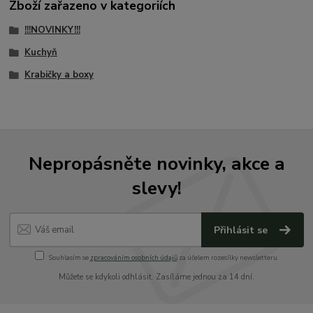
Zboží zařazeno v kategoriích
!!!NOVINKY!!!
Kuchyň
Krabičky a boxy
Nepropásněte novinky, akce a
slevy!
Přihlásit se
Souhlasím se
zpracováním osobních údajů
za účelem rozesílky newsletteru.
Můžete se kdykoli odhlásit. Zasíláme jednou za 14 dní.