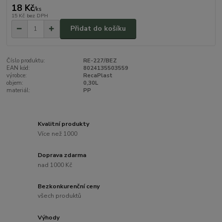
18 Kč
/
ks
15 Kč
bez DPH
Přidat do košíku
Číslo produktu:
RE-227/BEZ
EAN kód:
8024135503559
výrobce:
RecaPlast
objem:
0,30L
materiál:
PP
Kvalitní produkty
Více než 1000
Doprava zdarma
nad 1000 Kč
Bezkonkurenční ceny
všech produktů
Výhody