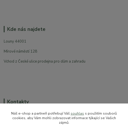
Kde nás najdete
Louny 44001
Mírové náměstí 128
Vchod z České ulice prodejna pro dům a zahradu
Kontakty
Náš e-shop a partneři potřebují Váš
souhlas
s použitím souborů
cookies, aby Vám mohli zobrazovat informace týkající se Vašich
zájmů.
+420 774 544 973