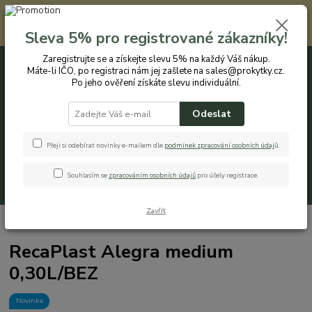
Registrovaným zákazníkům nabízíme slevu 5% na každý nákup. Máte-li
IČO, po registraci nám jej zašlete na sales@prokytky.cz. Po jeho ověření
Sleva 5% pro registrované zákazníky!
získáte slevu individuální. Přejít na registraci →
Zaregistrujte se a získejte slevu 5% na každý Váš nákup.
Máte-li IČO, po registraci nám jej zašlete na sales@prokytky.cz.
0
ks
CZK
+420 774 544 973
za
0 Kč
Po jeho ověření získáte slevu individuální.
Odeslat
Menu
Přeji si odebírat novinky e-mailem dle
podmínek zpracování osobních údaj
ů
.
Souhlasím se
zpracováním osobních údajů
pro účely registrace.
Hledat
Zavřít
Úvod
Kuchyň
Misky
RecaPlast Alegra medium 0,30L/BEZ
RecaPlast Alegra medium
0,30L/BEZ
Novinka