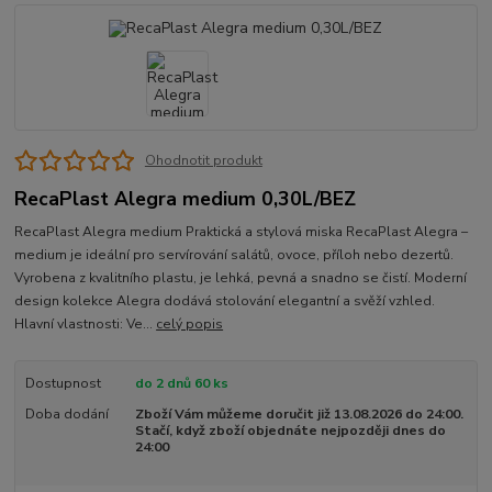
Ohodnotit produkt
RecaPlast Alegra medium 0,30L/BEZ
RecaPlast Alegra medium Praktická a stylová miska RecaPlast Alegra –
medium je ideální pro servírování salátů, ovoce, příloh nebo dezertů.
Vyrobena z kvalitního plastu, je lehká, pevná a snadno se čistí. Moderní
design kolekce Alegra dodává stolování elegantní a svěží vzhled.
Hlavní vlastnosti: Ve...
celý popis
Dostupnost
do 2 dnů 60 ks
Doba dodání
Zboží Vám můžeme doručit již 13.08.2026 do 24:00.
Stačí, když zboží objednáte nejpozději dnes do
24:00