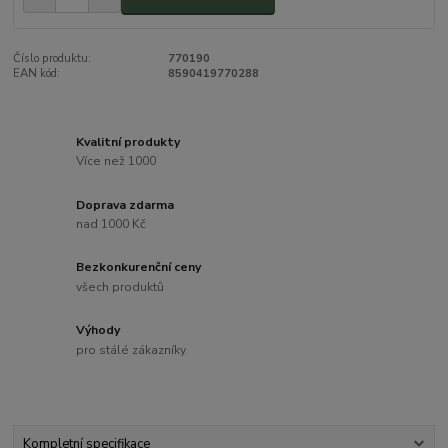
Číslo produktu:
770190
EAN kód:
8590419770288
Kvalitní produkty
Více než 1000
Doprava zdarma
nad 1000 Kč
Bezkonkurenční ceny
všech produktů
Výhody
pro stálé zákazníky
Kompletní specifikace