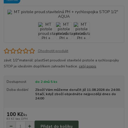
Ohodnotit produkt
závit: 1/2"materiál: plastSet proudové stavitelé pistole a rychlospojky
STOP je ideálním doplňkem zahradní hadice.
celý popis
Dostupnost
do 2 dnů 5 ks
Doba dodání
Zboží Vám můžeme doručit již 11.08.2026 do 24:00.
Stačí, když zboží objednáte nejpozději dnes do
24:00
100 Kč
/
ks
83 Kč
bez DPH
Přidat do košíku