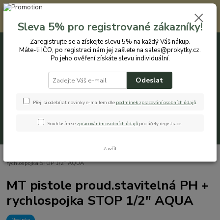
Registrovaným zákazníkům nabízíme slevu 5% na každý nákup. Máte-li
IČO, po registraci nám jej zašlete na sales@prokytky.cz. Po jeho ověření
Sleva 5% pro registrované zákazníky!
získáte slevu individuální. Přejít na registraci →
Zaregistrujte se a získejte slevu 5% na každý Váš nákup.
Máte-li IČO, po registraci nám jej zašlete na sales@prokytky.cz.
0
ks
CZK
+420 774 544 973
za
0 Kč
Po jeho ověření získáte slevu individuální.
Odeslat
Menu
Přeji si odebírat novinky e-mailem dle
podmínek zpracování osobních údaj
ů
.
Souhlasím se
zpracováním osobních údajů
pro účely registrace.
Hledat
Zavřít
Úvod
Pro Zahradu
Stříkací pistole
MT pistole proud.stavitelná PH +
rychlospojka STOP 1/2" AQUA
MT pistole proud.stavitelná PH +
rychlospojka STOP 1/2" AQUA
Novinka