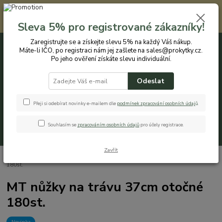
Registrovaným zákazníkům nabízíme slevu 5% na každý nákup. Máte-li
IČO, po registraci nám jej zašlete na sales@prokytky.cz. Po jeho ověření
Sleva 5% pro registrované zákazníky!
získáte slevu individuální. Přejít na registraci →
Zaregistrujte se a získejte slevu 5% na každý Váš nákup.
Máte-li IČO, po registraci nám jej zašlete na sales@prokytky.cz.
0
ks
CZK
+420 774 544 973
za
0 Kč
Po jeho ověření získáte slevu individuální.
Odeslat
Menu
Přeji si odebírat novinky e-mailem dle
podmínek zpracování osobních údaj
ů
.
Souhlasím se
zpracováním osobních údajů
pro účely registrace.
Hledat
Zavřít
Úvod
Pro Zahradu
Nůžky , Nože
MT nůžky na trávu 37cm otočné
180st.
MT nůžky na trávu 37cm otočné
180st.
Novinka