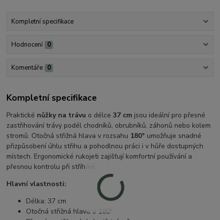
Kompletní specifikace
Hodnocení
0
Komentáře
0
Kompletní specifikace
Praktické
nůžky na trávu
o délce
37 cm
jsou ideální pro přesné
zastřihování trávy podél chodníků, obrubníků, záhonů nebo kolem
stromů. Otočná střižná hlava v rozsahu
180°
umožňuje snadné
přizpůsobení úhlu střihu a pohodlnou práci i v hůře dostupných
místech. Ergonomické rukojeti zajišťují komfortní používání a
přesnou kontrolu při stříhání.
Hlavní vlastnosti:
Délka: 37 cm
Otočná střižná hlava o 180°