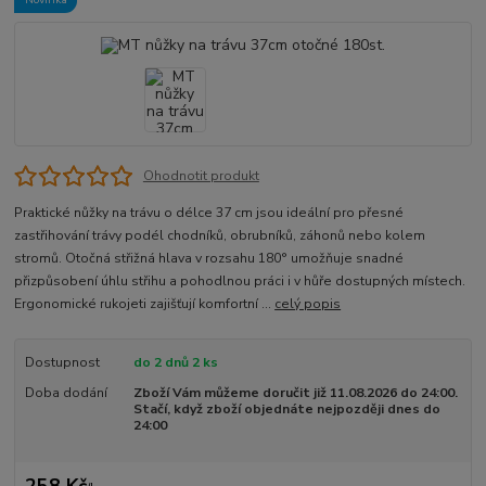
Ohodnotit produkt
Praktické nůžky na trávu o délce 37 cm jsou ideální pro přesné
zastřihování trávy podél chodníků, obrubníků, záhonů nebo kolem
stromů. Otočná střižná hlava v rozsahu 180° umožňuje snadné
přizpůsobení úhlu střihu a pohodlnou práci i v hůře dostupných místech.
Ergonomické rukojeti zajišťují komfortní ...
celý popis
Dostupnost
do 2 dnů 2 ks
Doba dodání
Zboží Vám můžeme doručit již 11.08.2026 do 24:00.
Stačí, když zboží objednáte nejpozději dnes do
24:00