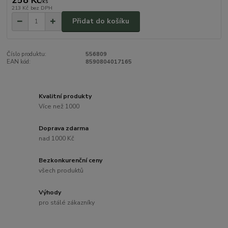
258 Kč
/
ks
213 Kč
bez DPH
Přidat do košíku
Číslo produktu:
556809
EAN kód:
8590804017165
Kvalitní produkty
Více než 1000
Doprava zdarma
nad 1000 Kč
Bezkonkurenční ceny
všech produktů
Výhody
pro stálé zákazníky