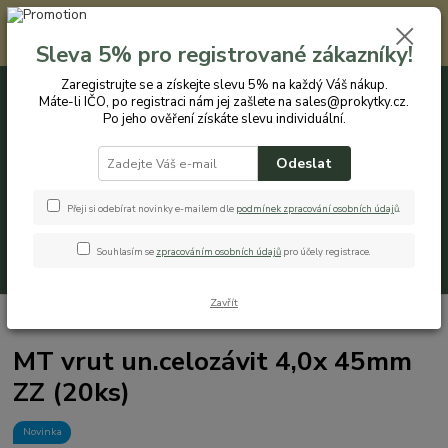
Registrovaným zákazníkům nabízíme slevu 5% na každý nákup. Máte-li
IČO, po registraci nám jej zašlete na sales@prokytky.cz. Po jeho ověření
Sleva 5% pro registrované zákazníky!
získáte slevu individuální. Přejít na registraci →
Zaregistrujte se a získejte slevu 5% na každý Váš nákup.
Máte-li IČO, po registraci nám jej zašlete na sales@prokytky.cz.
0
ks
CZK
+420 774 544 973
za
0 Kč
Po jeho ověření získáte slevu individuální.
Odeslat
Menu
Přeji si odebírat novinky e-mailem dle
podmínek zpracování osobních údaj
ů
.
Souhlasím se
zpracováním osobních údajů
pro účely registrace.
Hledat
Zavřít
Úvod
Pro Dům
Vruty
MT vrut un.celozávit 4,0x 45mm ZZ (20ks)
MT vrut un.celozávit 4,0x 45mm
ZZ (20ks)
Novinka