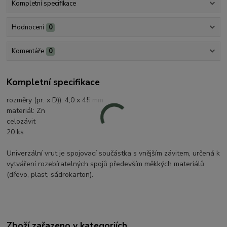
Kompletní specifikace
Hodnocení
0
Komentáře
0
Kompletní specifikace
rozměry (pr. x D)): 4,0 x 45 mm
materiál: Zn
celozávit
20 ks
Univerzální vrut je spojovací součástka s vnějším závitem, určená k
vytváření rozebíratelných spojů především měkkých materiálů
(dřevo, plast, sádrokarton).
Zboží zařazeno v kategoriích