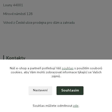
Louny 44001
Mírové náměstí 128
Vchod z České ulice prodejna pro dům a zahradu
Kontakty
Náš e-shop a partneři potřebují Váš
souhlas
s použitím souborů
cookies, aby Vám mohli zobrazovat informace týkající se Vašich
zájmů.
+420 774 544 973
sales@prokytky.cz
Souhlasím
Nastavení
Souhlas můžete odmítnout
zde
.