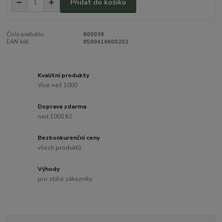
Přidat do košíku
Číslo produktu:
600039
EAN kód:
8590419600202
Kvalitní produkty
Více než 1000
Doprava zdarma
nad 1000 Kč
Bezkonkurenční ceny
všech produktů
Výhody
pro stálé zákazníky