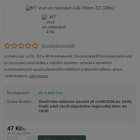
Ohodnotit produkt
rozměry (pr. x D)): 4,0 x 45 mmmateriál: Zncelozávit20 ksUniverzální vrut
je spojovací součástka s vnějším závitem, určená k vytváření
rozebíratelných spojů především měkkých materiálů (dřevo, plast,
sádrokarton).
celý popis
Dostupnost
do 2 dnů 5 ks
Doba dodání
Zboží Vám můžeme doručit již 14.08.2026 do 24:00.
Stačí, když zboží objednáte nejpozději dnes do
24:00
47 Kč
/
ks
39 Kč
bez DPH