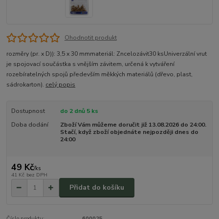
Ohodnotit produkt
rozměry (pr. x D)): 3,5 x 30 mmmateriál: Zncelozávit30 ksUniverzální vrut
je spojovací součástka s vnějším závitem, určená k vytváření
rozebíratelných spojů především měkkých materiálů (dřevo, plast,
sádrokarton).
celý popis
Dostupnost
do 2 dnů 5 ks
Doba dodání
Zboží Vám můžeme doručit již 13.08.2026 do 24:00.
Stačí, když zboží objednáte nejpozději dnes do
24:00
49 Kč
/
ks
41 Kč
bez DPH
Přidat do košíku
Číslo produktu:
600025