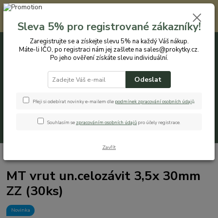
Registrovaným zákazníkům nabízíme slevu 5% na každý nákup. Máte-li
IČO, po registraci nám jej zašlete na sales@prokytky.cz. Po jeho ověření
Sleva 5% pro registrované zákazníky!
získáte slevu individuální. Přejít na registraci →
Zaregistrujte se a získejte slevu 5% na každý Váš nákup.
Máte-li IČO, po registraci nám jej zašlete na sales@prokytky.cz.
0
ks
CZK
+420 774 544 973
za
0 Kč
Po jeho ověření získáte slevu individuální.
Odeslat
Menu
Přeji si odebírat novinky e-mailem dle
podmínek zpracování osobních údaj
ů
.
Souhlasím se
zpracováním osobních údajů
pro účely registrace.
Hledat
Zavřít
Úvod
Pro Dům
Vruty
MT vrut un.celozávit 3,5x 30mm ZZ (30ks)
MT vrut un.celozávit 3,5x 30mm
ZZ (30ks)
Novinka