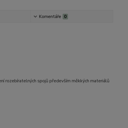
Komentáře
0
áření rozebíratelných spojů především měkkých materiálů