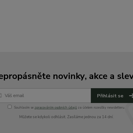
epropásněte novinky, akce a slev
Přihlásit se
Souhlasím se
zpracováním osobních údajů
za účelem rozesílky newsletteru.
Můžete se kdykoli odhlásit. Zasíláme jednou za 14 dní.