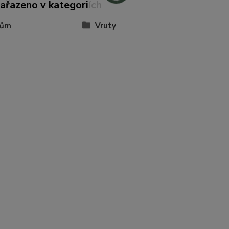
zařazeno v kategoriích
Dům
Vruty