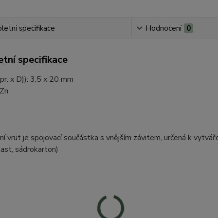
etní specifikace
Hodnocení
0
tní specifikace
pr. x D)): 3,5 x 20 mm
 Zn
ní vrut je spojovací součástka s vnějším závitem, určená k vytv
last, sádrokarton)