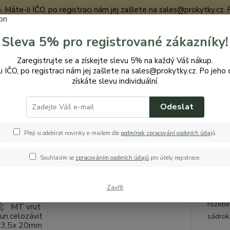
te-li IČO, po registraci nám jej zašlete na sales@prokytky.cz. Po j
Sleva 5% pro registrované zákazníky!
Nevíte
Zaregistrujte se a získejte slevu 5% na každý Váš nákup.
Hledat
+420
i IČO, po registraci nám jej zašlete na sales@prokytky.cz. Po jeho 
získáte slevu individuální.
Odeslat
Pro Dům
Vruty
MT vrut un.celozávit 3,5x 20mm ZZ (40ks)
rut un.celozávit 3,5x 20mm ZZ 
Přeji si odebírat novinky e-mailem dle
podmínek zpracování osobních údaj
ů
.
Souhlasím se
zpracováním osobních údajů
pro účely registrace.
rozměr
Zavřít
vrut je
rozebí
sádrok