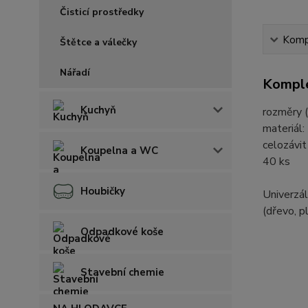
Čisticí prostředky
Kompl
Štětce a válečky
Nářadí
Komple
Kuchyň
rozměry (
materiál:
celozávit
Koupelna a WC
40 ks
Houbičky
Univerzál
(dřevo, p
Odpadkové koše
Stavební chemie