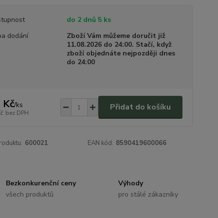
tupnost
do 2 dnů 5 ks
a dodání
Zboží Vám můžeme doručit již
11.08.2026 do 24:00. Stačí, když
zboží objednáte nejpozději dnes
do 24:00
 Kč
/
ks
Přidat do košíku
Kč
bez DPH
roduktu:
600021
EAN kód:
8590419600066
Bezkonkurenční ceny
Výhody
všech produktů
pro stálé zákazníky