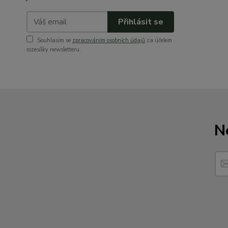
Přihlásit se
Souhlasím se
zpracováním osobních údajů
za účelem
rozesílky newsletteru.
N