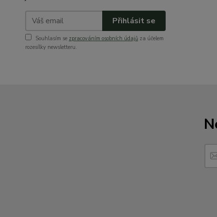
Přihlásit se
Souhlasím se
zpracováním osobních údajů
za účelem
rozesílky newsletteru.
N