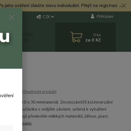
eho ověření získáte slevu individuální. Přejít na registraci →
Přihlášení
CZK
 si rady? Zavolejte.
0
ks
za
0 Kč
 774 544 973
(35ks)
Ohodnotit produkt
ověření
y (pr. x D)): 3,0 x 30 mmmateriál: Zncelozávit35 ksUniverzální
 spojovací součástka s vnějším závitem, určená k vytváření
ratelných spojů především měkkých materiálů (dřevo, plast,
arton).
celý popis