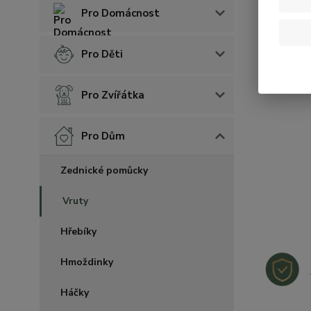
Pro Domácnost
Pro Děti
Pro Zvířátka
Pro Dům
Zednické pomůcky
Vruty
Hřebíky
Hmoždinky
Háčky