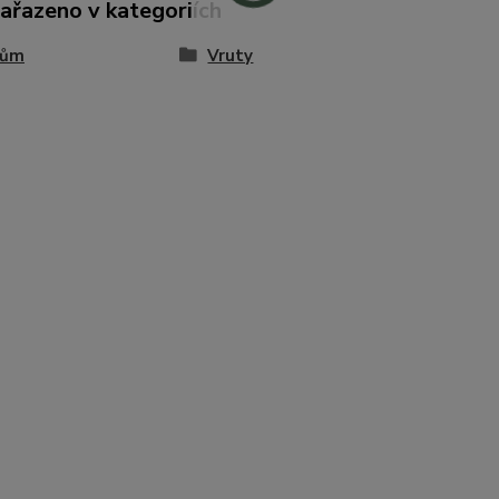
zařazeno v kategoriích
Dům
Vruty