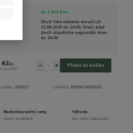
tupnost
do 2 dnů 5 ks
a dodání
Zboží Vám můžeme doručit již
12.08.2026 do 24:00. Stačí, když
zboží objednáte nejpozději dnes
do 24:00
 Kč
/
ks
Přidat do košíku
Kč
bez DPH
roduktu:
600017
EAN kód:
8590419600585
Bezkonkurenční ceny
Výhody
všech produktů
pro stálé zákazníky