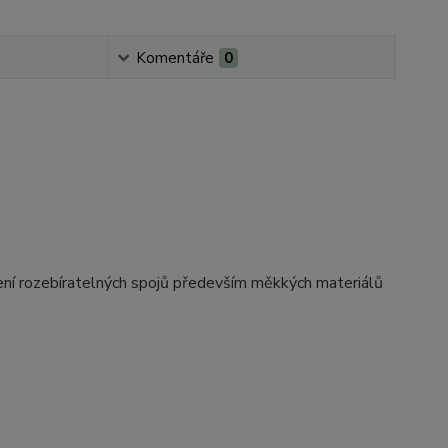
Komentáře
0
áření rozebíratelných spojů především měkkých materiálů