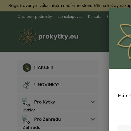
Registrovaným zákazníkům nabízíme slevu 5% na každý nákup. Má
Obchodní podmínky
Jak nakupovat
Kontakt
O nás
Úvod
!!!AKCE!!!
MT v
!!!NOVINKY!!!
Novinka
Máte-l
Pro Kytky
Pro Zahradu