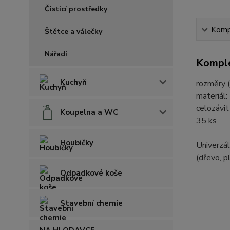
Čisticí prostředky
Kompl
Štětce a válečky
Nářadí
Komple
Kuchyň
rozměry (
materiál:
celozávit
Koupelna a WC
35 ks
Houbičky
Univerzál
(dřevo, p
Odpadkové koše
Stavební chemie