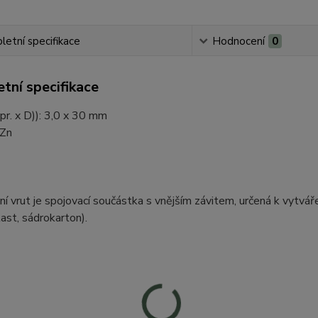
etní specifikace
Hodnocení
0
tní specifikace
pr. x D)): 3,0 x 30 mm
 Zn
ní vrut je spojovací součástka s vnějším závitem, určená k vytv
last, sádrokarton).