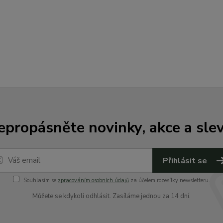
epropásněte novinky, akce a slev
Přihlásit se
Souhlasím se
zpracováním osobních údajů
za účelem rozesílky newsletteru.
Můžete se kdykoli odhlásit. Zasíláme jednou za 14 dní.