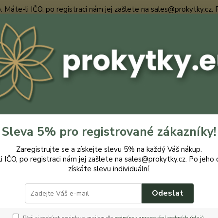
te-li IČO, po registraci nám jej zašlete na sales@prokytky.cz. Po j
Nevíte
Hledat
+420
Pro Dům
Vruty
MT vrut un.celozávit 3,0x 30mm ZZ (35ks)
rut un.celozávit 3,0x 30mm ZZ 
Sleva 5% pro registrované zákazníky!
Zaregistrujte se a získejte slevu 5% na každý Váš nákup.
i IČO, po registraci nám jej zašlete na sales@prokytky.cz. Po jeho 
získáte slevu individuální.
rozměr
vrut je
Odeslat
rozebí
sádrok