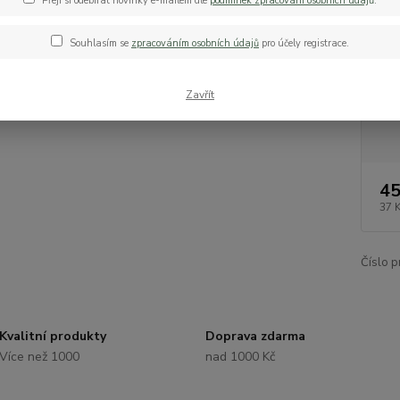
Přeji si odebírat novinky e-mailem dle
podmínek zpracování osobních údaj
ů
.
Dos
Souhlasím se
zpracováním osobních údajů
pro účely registrace.
Dob
Zavřít
45
37 
Číslo p
Kvalitní produkty
Doprava zdarma
Více než 1000
nad 1000 Kč