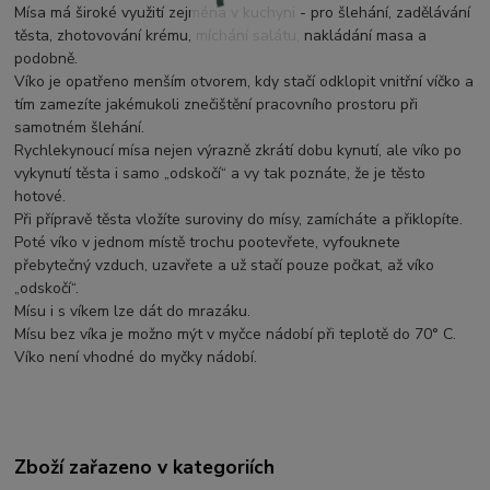
Mísa má široké využití zejména v kuchyni - pro šlehání, zadělávání
těsta, zhotovování krému, míchání salátu, nakládání masa a
podobně.
Víko je opatřeno menším otvorem, kdy stačí odklopit vnitřní víčko a
tím zamezíte jakémukoli znečištění pracovního prostoru při
samotném šlehání.
Rychlekynoucí mísa nejen výrazně zkrátí dobu kynutí, ale víko po
vykynutí těsta i samo „odskočí“ a vy tak poznáte, že je těsto
hotové.
Při přípravě těsta vložíte suroviny do mísy, zamícháte a přiklopíte.
Poté víko v jednom místě trochu pootevřete, vyfouknete
přebytečný vzduch, uzavřete a už stačí pouze počkat, až víko
„odskočí“.
Mísu i s víkem lze dát do mrazáku.
Mísu bez víka je možno mýt v myčce nádobí při teplotě do 70° C.
Víko není vhodné do myčky nádobí.
Zboží zařazeno v kategoriích