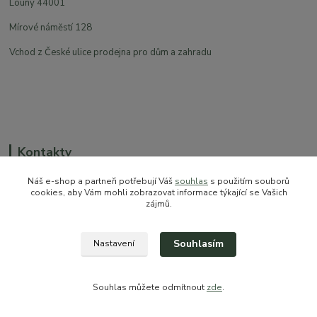
Louny 44001
Mírové náměstí 128
Vchod z České ulice prodejna pro dům a zahradu
Kontakty
Náš e-shop a partneři potřebují Váš
souhlas
s použitím souborů
cookies, aby Vám mohli zobrazovat informace týkající se Vašich
zájmů.
+420 774 544 973
sales@prokytky.cz
Souhlasím
Nastavení
Souhlas můžete odmítnout
zde
.