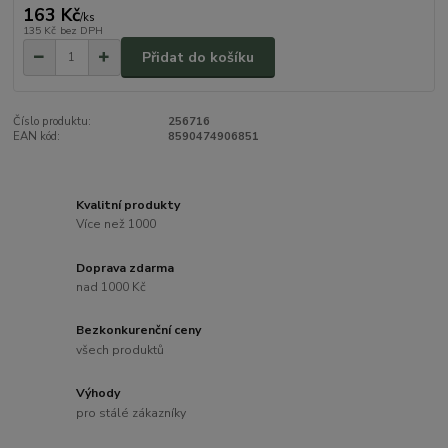
163 Kč
/
ks
135 Kč
bez DPH
Přidat do košíku
Číslo produktu:
256716
EAN kód:
8590474906851
Kvalitní produkty
Více než 1000
Doprava zdarma
nad 1000 Kč
Bezkonkurenční ceny
všech produktů
Výhody
pro stálé zákazníky