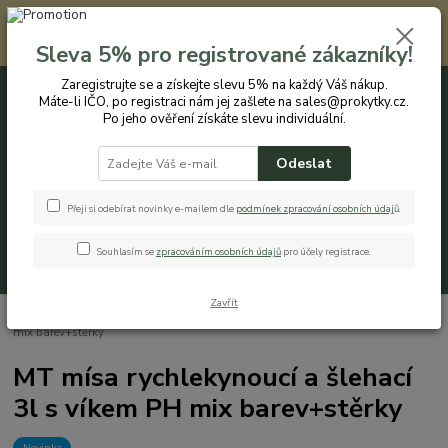
Registrovaným zákazníkům nabízíme slevu 5% na každý nákup. Máte-li
IČO, po registraci nám jej zašlete na sales@prokytky.cz. Po jeho ověření
Sleva 5% pro registrované zákazníky!
získáte slevu individuální. Přejít na registraci →
Zaregistrujte se a získejte slevu 5% na každý Váš nákup.
Máte-li IČO, po registraci nám jej zašlete na sales@prokytky.cz.
0
ks
CZK
+420 774 544 973
za
0 Kč
Po jeho ověření získáte slevu individuální.
Odeslat
Menu
Přeji si odebírat novinky e-mailem dle
podmínek zpracování osobních údaj
ů
.
Souhlasím se
zpracováním osobních údajů
pro účely registrace.
Hledat
Zavřít
Úvod
Kuchyň
Misky
MT mísa rychlekynoucí a šlehací 3l s víkem PH
mix barev+stěrky
MT mísa rychlekynoucí a šlehací
3l s víkem PH mix barev+stěrky
Novinka