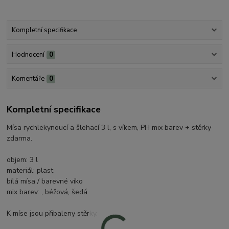
Kompletní specifikace
Hodnocení
0
Komentáře
0
Kompletní specifikace
Mísa rychlekynoucí a šlehací 3 l, s víkem, PH mix barev + stěrky
zdarma.
objem: 3 l
materiál: plast
bílá mísa / barevné víko
mix barev: , béžová, šedá
K míse jsou přibaleny stěrky.