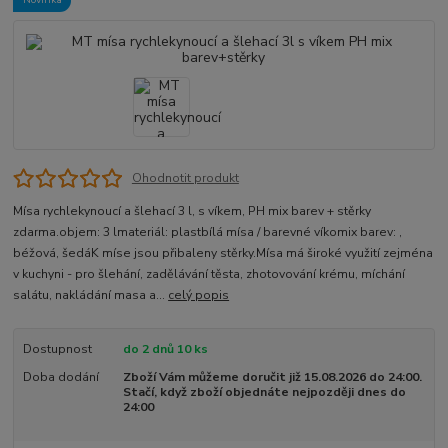
Ohodnotit produkt
Mísa rychlekynoucí a šlehací 3 l, s víkem, PH mix barev + stěrky
zdarma.objem: 3 lmateriál: plastbílá mísa / barevné víkomix barev: ,
béžová, šedáK míse jsou přibaleny stěrky.Mísa má široké využití zejména
v kuchyni - pro šlehání, zadělávání těsta, zhotovování krému, míchání
salátu, nakládání masa a...
celý popis
Dostupnost
do 2 dnů 10 ks
Doba dodání
Zboží Vám můžeme doručit již 15.08.2026 do 24:00.
Stačí, když zboží objednáte nejpozději dnes do
24:00