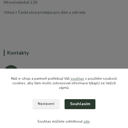
Mírové náměstí 128
Vchod z České ulice prodejna pro dům a zahradu
Kontakty
Náš e-shop a partneři potřebují Váš
souhlas
s použitím souborů
cookies, aby Vám mohli zobrazovat informace týkající se Vašich
zájmů.
+420 774 544 973
sales@prokytky.cz
Souhlasím
Nastavení
Souhlas můžete odmítnout
zde
.