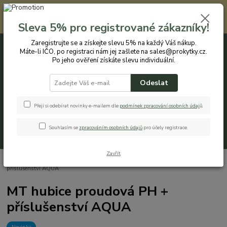
Registrovaným zákazníkům nabízíme slevu 5% na každý nákup. Máte-li
IČO, po registraci nám jej zašlete na sales@prokytky.cz. Po jeho ověření
Sleva 5% pro registrované zákazníky!
získáte slevu individuální. Přejít na registraci →
Zaregistrujte se a získejte slevu 5% na každý Váš nákup.
Máte-li IČO, po registraci nám jej zašlete na sales@prokytky.cz.
0
ks
CZK
+420 774 544 973
za
0 Kč
Po jeho ověření získáte slevu individuální.
Odeslat
Menu
Přeji si odebírat novinky e-mailem dle
podmínek zpracování osobních údaj
ů
.
Souhlasím se
zpracováním osobních údajů
pro účely registrace.
Hledat
Zavřít
Úvod
Pro Zahradu
Stříkací pistole
MT hubice proudová PH +
příslušenství AQUA
MT hubice proudová PH +
příslušenství AQUA
Novinka