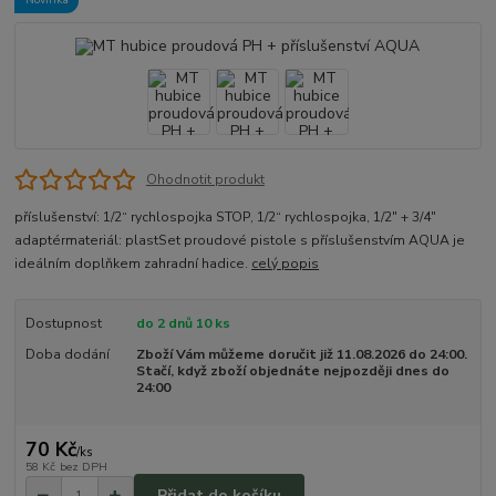
Ohodnotit produkt
příslušenství: 1/2“ rychlospojka STOP, 1/2“ rychlospojka, 1/2" + 3/4"
adaptérmateriál: plastSet proudové pistole s příslušenstvím AQUA je
ideálním doplňkem zahradní hadice.
celý popis
Dostupnost
do 2 dnů 10 ks
Doba dodání
Zboží Vám můžeme doručit již 11.08.2026 do 24:00.
Stačí, když zboží objednáte nejpozději dnes do
24:00
70 Kč
/
ks
58 Kč
bez DPH
Přidat do košíku