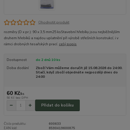
Ohodnotit produkt
rozměry (D x pr.): 90 x 3,5 mm25 ksStavební hřebíky jsou nejběžnějším
druhem hřebíků a najdou uplatnění při výrobě střešních konstrukcí, i v
rámci drobných tesařských prací.
celý popis
Dostupnost
do 2 dnů 10 ks
Doba dodání
Zboží Vám můžeme doručit již 15.08.2026 do 24:00.
Stačí, když zboží objednáte nejpozději dnes do
24:00
60 Kč
/
ks
50 Kč
bez DPH
Přidat do košíku
Číslo produktu:
600633
EAN kód:
8590419600875