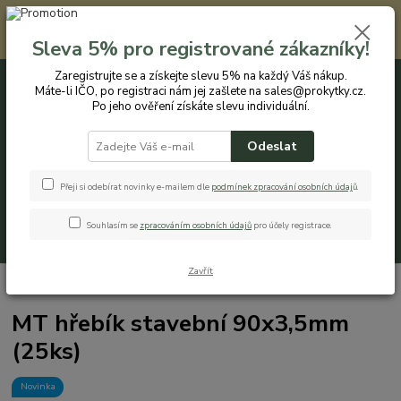
Registrovaným zákazníkům nabízíme slevu 5% na každý nákup. Máte-li
IČO, po registraci nám jej zašlete na sales@prokytky.cz. Po jeho ověření
Sleva 5% pro registrované zákazníky!
získáte slevu individuální. Přejít na registraci →
Zaregistrujte se a získejte slevu 5% na každý Váš nákup.
Máte-li IČO, po registraci nám jej zašlete na sales@prokytky.cz.
0
ks
CZK
+420 774 544 973
za
0 Kč
Po jeho ověření získáte slevu individuální.
Odeslat
Menu
Přeji si odebírat novinky e-mailem dle
podmínek zpracování osobních údaj
ů
.
Souhlasím se
zpracováním osobních údajů
pro účely registrace.
Hledat
Zavřít
Úvod
Pro Dům
Hřebíky
MT hřebík stavební 90x3,5mm (25ks)
MT hřebík stavební 90x3,5mm
(25ks)
Novinka