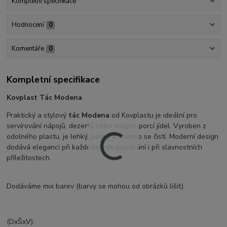
Kompletní specifikace
Hodnocení
0
Komentáře
0
Kompletní specifikace
Kovplast Tác Modena
Praktický a stylový
tác Modena
od Kovplastu je ideální pro
servírování nápojů, dezertů nebo malých porcí jídel. Vyroben z
odolného plastu, je lehký, pevný a snadno se čistí. Moderní design
dodává eleganci při každodenním používání i při slavnostních
příležitostech.
Dodáváme mix barev (barvy se mohou od obrázků lišit)
(DxŠxV):