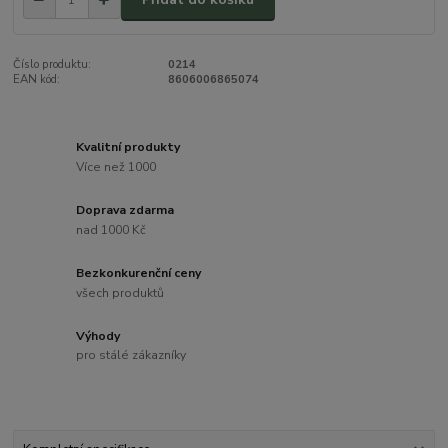
Číslo produktu:
0214
EAN kód:
8606006865074
Kvalitní produkty
Více než 1000
Doprava zdarma
nad 1000 Kč
Bezkonkurenční ceny
všech produktů
Výhody
pro stálé zákazníky