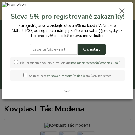
Registrovaným zákazníkům nabízíme slevu 5% na každý nákup. Máte-li
IČO, po registraci nám jej zašlete na sales@prokytky.cz. Po jeho ověření
Sleva 5% pro registrované zákazníky!
získáte slevu individuální. Přejít na registraci →
Zaregistrujte se a získejte slevu 5% na každý Váš nákup.
Máte-li IČO, po registraci nám jej zašlete na sales@prokytky.cz.
0
ks
CZK
+420 774 544 973
za
0 Kč
Po jeho ověření získáte slevu individuální.
Odeslat
Menu
Přeji si odebírat novinky e-mailem dle
podmínek zpracování osobních údaj
ů
.
Souhlasím se
zpracováním osobních údajů
pro účely registrace.
Hledat
Zavřít
Úvod
Kuchyň
Tácy a podnosy
Kovplast Tác Modena
Kovplast Tác Modena