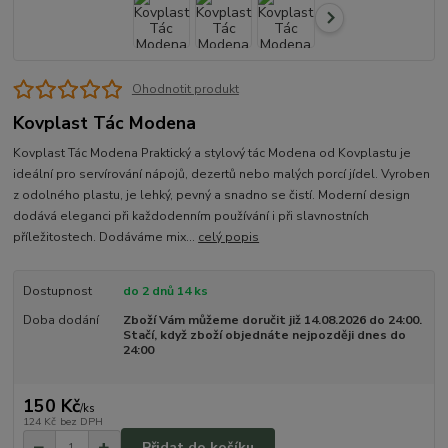
Ohodnotit produkt
Kovplast Tác Modena
Kovplast Tác Modena Praktický a stylový tác Modena od Kovplastu je
ideální pro servírování nápojů, dezertů nebo malých porcí jídel. Vyroben
z odolného plastu, je lehký, pevný a snadno se čistí. Moderní design
dodává eleganci při každodenním používání i při slavnostních
příležitostech. Dodáváme mix...
celý popis
Dostupnost
do 2 dnů 14 ks
Doba dodání
Zboží Vám můžeme doručit již 14.08.2026 do 24:00.
Stačí, když zboží objednáte nejpozději dnes do
24:00
150 Kč
/
ks
124 Kč
bez DPH
Přidat do košíku