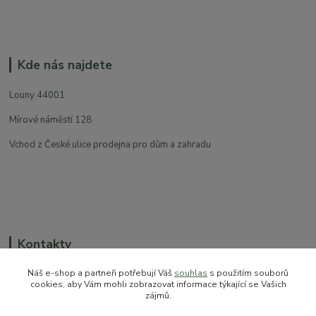
Kde nás najdete
Louny 44001
Mírové náměstí 128
Vchod z České ulice prodejna pro dům a zahradu
Kontakty
Náš e-shop a partneři potřebují Váš
souhlas
s použitím souborů
cookies, aby Vám mohli zobrazovat informace týkající se Vašich
zájmů.
+420 774 544 973