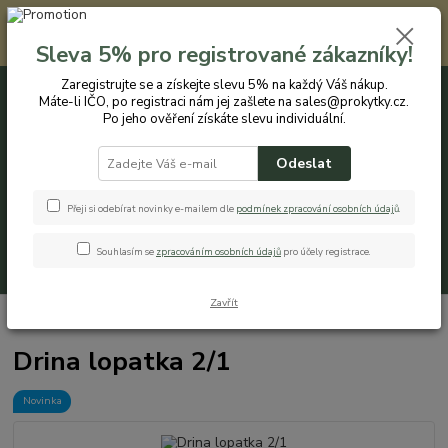
Registrovaným zákazníkům nabízíme slevu 5% na každý nákup. Máte-li
IČO, po registraci nám jej zašlete na sales@prokytky.cz. Po jeho ověření
Sleva 5% pro registrované zákazníky!
získáte slevu individuální. Přejít na registraci →
Zaregistrujte se a získejte slevu 5% na každý Váš nákup.
Máte-li IČO, po registraci nám jej zašlete na sales@prokytky.cz.
0
ks
CZK
+420 774 544 973
za
0 Kč
Po jeho ověření získáte slevu individuální.
Odeslat
Menu
Přeji si odebírat novinky e-mailem dle
podmínek zpracování osobních údaj
ů
.
Souhlasím se
zpracováním osobních údajů
pro účely registrace.
Hledat
Zavřít
Úvod
Pro Domácnost
Drina lopatka 2/1
Drina lopatka 2/1
Novinka