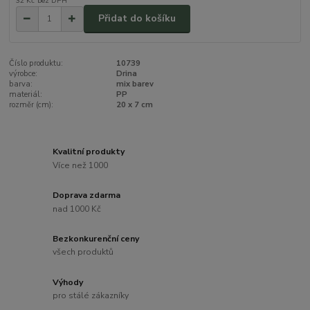
32 Kč
bez DPH
Přidat do košíku
Číslo produktu:
10739
výrobce:
Drina
barva:
mix barev
materiál:
PP
rozměr (cm):
20 x 7 cm
Kvalitní produkty
Více než 1000
Doprava zdarma
nad 1000 Kč
Bezkonkurenční ceny
všech produktů
Výhody
pro stálé zákazníky