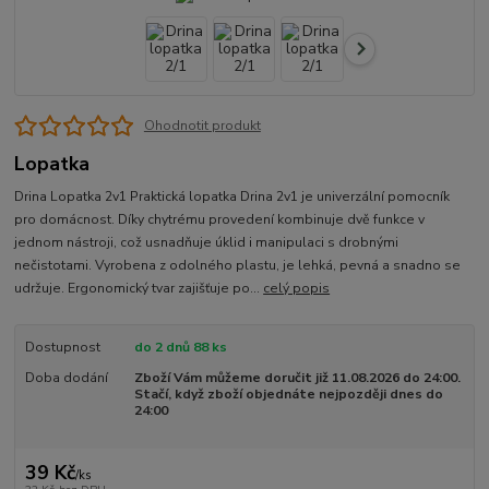
Ohodnotit produkt
Lopatka
Drina Lopatka 2v1 Praktická lopatka Drina 2v1 je univerzální pomocník
pro domácnost. Díky chytrému provedení kombinuje dvě funkce v
jednom nástroji, což usnadňuje úklid i manipulaci s drobnými
nečistotami. Vyrobena z odolného plastu, je lehká, pevná a snadno se
udržuje. Ergonomický tvar zajišťuje po...
celý popis
Dostupnost
do 2 dnů 88 ks
Doba dodání
Zboží Vám můžeme doručit již 11.08.2026 do 24:00.
Stačí, když zboží objednáte nejpozději dnes do
24:00
39 Kč
/
ks