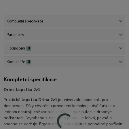
Kompletní specifikace
Parametry
Hodnocení
0
Komentáře
0
Kompletní specifikace
Drina Lopatka 2v1
Praktická
lopatka Drina 2v1
je univerzální pomocník pro
domácnost. Díky chytrému provedení kombinuje dvě funkce v
jednom nástroji, což usnadňuje úklid i manipulaci s drobnými
nečistotami. Vyrobena z odolného plastu, je lehká, pevná a
snadno se udržuje. Ergonomický tvar zajišťuje pohodlné používání.