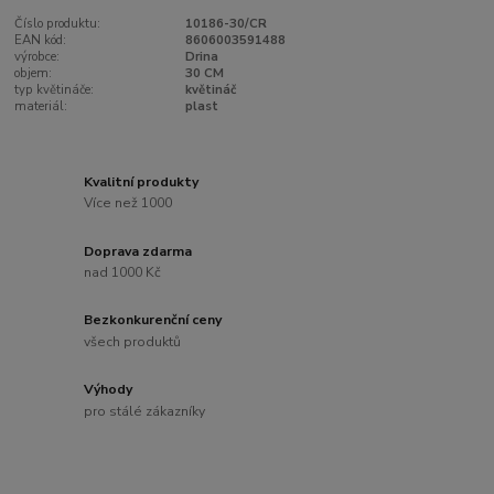
Číslo produktu:
10186-30/CR
EAN kód:
8606003591488
výrobce:
Drina
objem:
30 CM
typ květináče:
květináč
materiál:
plast
Kvalitní produkty
Více než 1000
Doprava zdarma
nad 1000 Kč
Bezkonkurenční ceny
všech produktů
Výhody
pro stálé zákazníky