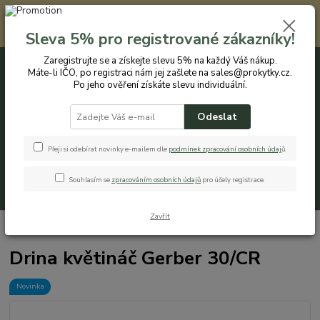
Registrovaným zákazníkům nabízíme slevu 5% na každý nákup. Máte-li
IČO, po registraci nám jej zašlete na sales@prokytky.cz. Po jeho ověření
Sleva 5% pro registrované zákazníky!
získáte slevu individuální. Přejít na registraci →
Zaregistrujte se a získejte slevu 5% na každý Váš nákup.
Máte-li IČO, po registraci nám jej zašlete na sales@prokytky.cz.
0
ks
CZK
+420 774 544 973
za
0 Kč
Po jeho ověření získáte slevu individuální.
Odeslat
Menu
Přeji si odebírat novinky e-mailem dle
podmínek zpracování osobních údaj
ů
.
Souhlasím se
zpracováním osobních údajů
pro účely registrace.
Hledat
Zavřít
Úvod
Pro Kytky
Květináče
Drina květináč Gerber 30/CR
Drina květináč Gerber 30/CR
Novinka