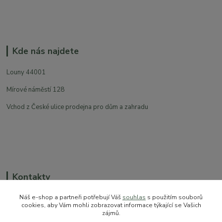
Kde nás najdete
Louny 44001
Mírové náměstí 128
Vchod z České ulice prodejna pro dům a zahradu
Kontakty
Náš e-shop a partneři potřebují Váš
souhlas
s použitím souborů
cookies, aby Vám mohli zobrazovat informace týkající se Vašich
zájmů.
+420 774 544 973