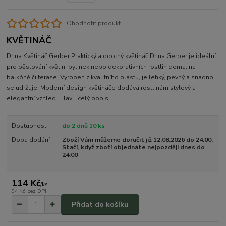
Ohodnotit produkt
KVĚTINÁČ
Drina Květináč Gerber Praktický a odolný květináč Drina Gerber je ideální
pro pěstování květin, bylinek nebo dekorativních rostlin doma, na
balkóně či terase. Vyroben z kvalitního plastu, je lehký, pevný a snadno
se udržuje. Moderní design květináče dodává rostlinám stylový a
elegantní vzhled. Hlav...
celý popis
Dostupnost
do 2 dnů 10 ks
Doba dodání
Zboží Vám můžeme doručit již 12.08.2026 do 24:00.
Stačí, když zboží objednáte nejpozději dnes do
24:00
114 Kč
/
ks
94 Kč
bez DPH
Přidat do košíku