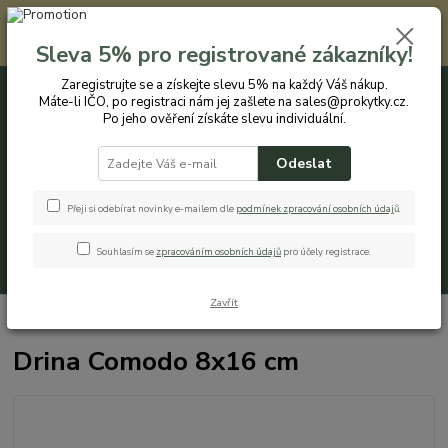
Registrovaným zákazníkům nabízíme slevu 5% na každý nákup. Máte-li
IČO, po registraci nám jej zašlete na sales@prokytky.cz. Po jeho ověření
Sleva 5% pro registrované zákazníky!
získáte slevu individuální. Přejít na registraci →
Zaregistrujte se a získejte slevu 5% na každý Váš nákup.
Máte-li IČO, po registraci nám jej zašlete na sales@prokytky.cz.
0
ks
CZK
+420 774 544 973
za
0 Kč
Po jeho ověření získáte slevu individuální.
Odeslat
Menu
Přeji si odebírat novinky e-mailem dle
podmínek zpracování osobních údaj
ů
.
Souhlasím se
zpracováním osobních údajů
pro účely registrace.
Hledat
Zavřít
Úvod
Kuchyň
Krabičky a boxy
Drina Comodo 8x16 cm
Drina Comodo 8x16 cm