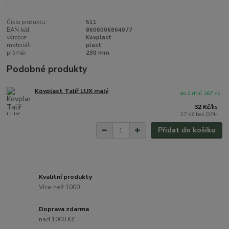
Číslo produktu:
511
EAN kód:
8606006864077
výrobce:
Kovplast
materiál:
plast
průměr:
230 mm
Podobné produkty
Kovplast Talíř LUX malý
do 2 dnů 167 ks
32 Kč
/
ks
27 Kč
bez DPH
Přidat do košíku
Kvalitní produkty
Více než 1000
Doprava zdarma
nad 1000 Kč