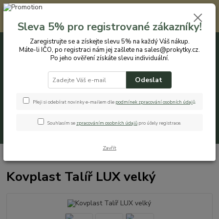
Registrovaným zákazníkům nabízíme slevu 5% na každý nákup. Máte-li
IČO, po registraci nám jej zašlete na sales@prokytky.cz. Po jeho ověření
Sleva 5% pro registrované zákazníky!
získáte slevu individuální. Přejít na registraci →
Zaregistrujte se a získejte slevu 5% na každý Váš nákup.
Máte-li IČO, po registraci nám jej zašlete na sales@prokytky.cz.
0
ks
CZK
+420 774 544 973
za
0 Kč
Po jeho ověření získáte slevu individuální.
Odeslat
Menu
Přeji si odebírat novinky e-mailem dle
podmínek zpracování osobních údaj
ů
.
Souhlasím se
zpracováním osobních údajů
pro účely registrace.
Hledat
Zavřít
Úvod
Kuchyň
Talíře
Kovplast Talíř LUX velký
Kovplast Talíř LUX velký