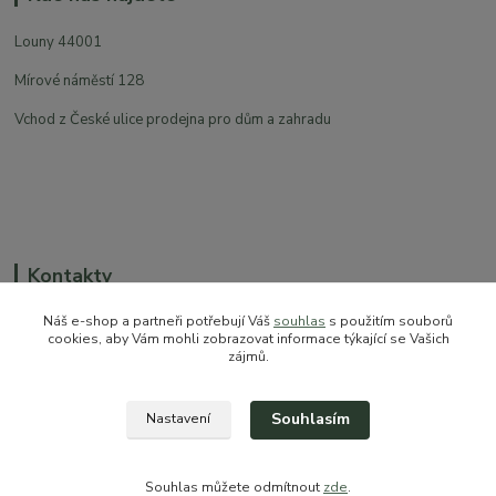
Louny 44001
Mírové náměstí 128
Vchod z České ulice prodejna pro dům a zahradu
Kontakty
Náš e-shop a partneři potřebují Váš
souhlas
s použitím souborů
cookies, aby Vám mohli zobrazovat informace týkající se Vašich
zájmů.
+420 774 544 973
sales@prokytky.cz
Souhlasím
Nastavení
Souhlas můžete odmítnout
zde
.