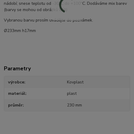
nádobí; snese teplotu od -30°C do +100°C. Dodáváme mix barev
(barvy se mohou od obrázků lišit)
Vybranou barvu prosím uvádějte do poznámek.
Ø233mm h17mm
Parametry
výrobce
Kovplast
materiál
plast
průměr
230 mm