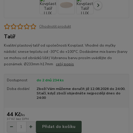
Ohodnotit produkt
Talíř
Kvalitní plastový talíř od společnosti Kovplast. Vhodné do myčky
nádobí; snese teplotu od -30°C do +100°C. Dodáváme mix barev (barvy
se mohou od obrázků lišit) Vybranou barvu prosím uvádějte do
poznámek. Ø233mm h17mm
celý popis
Dostupnost
do 2 dnů 234 ks
Doba dodání
Zboží Vám můžeme doručit již 12.08.2026 do 24:00.
Stačí, když zboží objednáte nejpozději dnes do
24:00
44 Kč
/
ks
37 Kč
bez DPH
Přidat do košíku