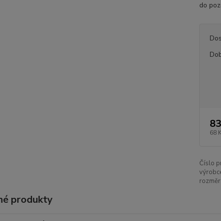
do po
Dos
Dob
83
68 
Číslo p
výrobc
rozměr
é produkty