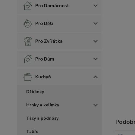
Pro Domácnost
Pro Děti
Pro Zvířátka
Pro Dům
Kuchyň
Džbánky
Hrnky a kelímky
Tácy a podnosy
Podobn
Talíře