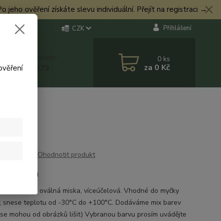
eho ověření získáte slevu individuální. Přejít na registraci →
Přihlášení
CZK
 si rady? Zavolejte.
0
ks
za
0 Kč
 774 544 973
ověření
Ohodnotit produkt
a oválná
 probarvená oválná miska, víceúčelová. Vhodné do myčky
; snese teplotu od -30°C do +100°C. Dodáváme mix barev
 se mohou od obrázků lišit) Vybranou barvu prosím uvádějte