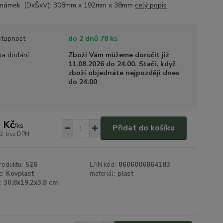
známek. (DxŠxV): 308mm x 192mm x 38mm
celý popis
tupnost
do 2 dnů 78 ks
a dodání
Zboží Vám můžeme doručit již
11.08.2026 do 24:00. Stačí, když
zboží objednáte nejpozději dnes
do 24:00
 Kč
/
ks
Přidat do košíku
Kč
bez DPH
roduktu:
526
EAN kód:
8606006864183
e:
Kovplast
materiál:
plast
:
30,8x19,2x3,8 cm