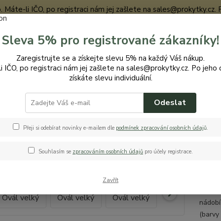
te-li IČO, po registraci nám jej zašlete na sales@prokytky.cz. Po j
Sleva 5% pro registrované zákazníky!
Nevíte
Zaregistrujte se a získejte slevu 5% na každý Váš nákup.
Hledat
+420
i IČO, po registraci nám jej zašlete na sales@prokytky.cz. Po jeho 
získáte slevu individuální.
Odeslat
uchyň
Misky
Kovplast Ovál velký
last Ovál velký
Přeji si odebírat novinky e-mailem dle
podmínek zpracování osobních údaj
ů
.
Souhlasím se
zpracováním osobních údajů
pro účely registrace.
Misk
Zavřít
Krásně
nádobí
(barvy