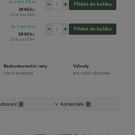
do 2 dnů 202 ks
Přidat do košíku
28 Kč
/
ks
23 Kč
bez DPH
do 2 dnů 69 ks
Přidat do košíku
38 Kč
/
ks
32 Kč
bez DPH
Bezkonkurenční ceny
Výhody
všech produktů
pro stálé zákazníky
dnocení
0
Komentáře
0