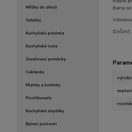
Krásně p
Mřížky do dřezů
(barvy se
Vybranou
Vařečky
(DxŠxV)
Kuchyňská prkénka
Kuchyňské nože
Zavařovací pomůcky
Param
Cukřenky
výrob
Mlýnky a kořenky
materi
Postřikovače
rozmě
Kuchyňské doplňky
Balení potravin