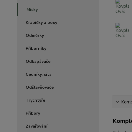
Misky
Krabičky a boxy
Odměrky
Příborníky
Odkapávače
Cedníky, síta
Odšťavňovače
Trychtýře
Kompl
Příbory
Komple
Zavařování