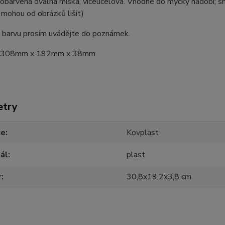
robarvená oválná miska, víceúčelová. Vhodné do myčky nádobí;
 mohou od obrázků lišit)
 barvu prosím uvádějte do poznámek.
: 308mm x 192mm x 38mm
etry
ce
Kovplast
ál
plast
r
30,8x19,2x3,8 cm