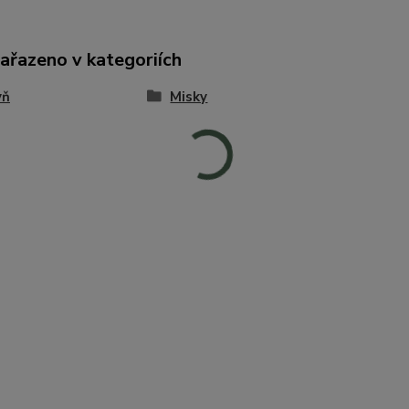
zařazeno v kategoriích
yň
Misky