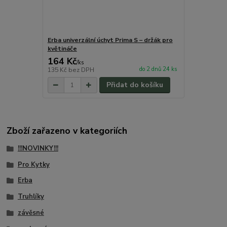
Erba univerzální úchyt Prima S – držák pro
květináče
164 Kč
/
ks
do 2 dnů 24 ks
135 Kč
bez DPH
Přidat do košíku
Zboží zařazeno v kategoriích
!!!NOVINKY!!!
Pro Kytky
Erba
Truhlíky
závěsné