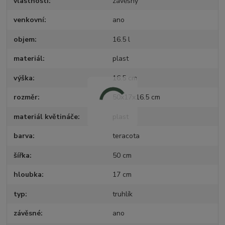
vlastnosti
závěsný
venkovní
ano
objem
16.5 l
materiál
plast
výška
16.5 cm
rozměr
50x17x16.5 cm
materiál květináče
plast
barva
teracota
šířka
50 cm
hloubka
17 cm
typ
truhlík
závěsné
ano