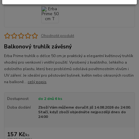
Ohodnotit produkt
Balkonový truhlík závěsný
Erba Prime truhlík o délce 50 cm je praktický a elegantní květinový truhlík
vhodný pro venkovní i vnitřní použití. Vyrobený z kvalitního, lehkého a
odolného plastu, který bez problémů odolává povětrnostním vlivům i
UV záření. Je ideální pro pěstování bylinek, květin nebo okrasných rostlin
na balkoně...
celý popis
Dostupnost
do 2 dnů 6 ks
Doba dodání
Zboží Vám můžeme doručit již 14.08.2026 do 24:00.
Stačí, když zboží objednáte nejpozději dnes do
24:00
157 Kč
/
ks