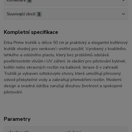
Komentáře
0
Související zboží
1
Kompletní specifikace
Erba Prime truhlík o délce 50 cm je praktický a elegantní květinový
truhlík vhodný pro venkovní i vnitřní použití. Vyrobený z kvalitního,
lehkého a odolného plastu, který bez problémů odolává
povětrnostním vlivům i UV záření. Je ideální pro pěstování bylinek,
květin nebo okrasných rostlin na balkoně, terase či v zahradě.
Truhlík je vybaven odtokovými otvory, které umožňují přirozený
odvod přebytečné vody a zabraňují přemokření rostlin. Moderní
design a snadná údržba zaručují dlouhou životnost a spokojené
pěstování.
Parametry