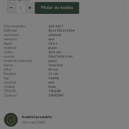
130 Kč
bez DPH
Přidat do košíku
Číslo produktu:
230-50/T
EAN kód:
8021791212504
vlastnosti:
závěsný
venkovní:
ano
objem:
16.5 l
materiál:
plast
výška:
16.5 cm
rozměr:
50x17x16.5 cm
materiál květináče:
plast
barva:
teracota
šířka:
50 cm
hloubka:
17 cm
typ:
truhlík
závěsné:
ano
výrobce:
Erba
TRUHÍK:
TRUHÍK
Závěsný:
ZÁVĚSNÝ
Kvalitní produkty
Více než 1000