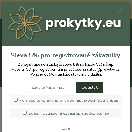
Registrovaným zákazníkům nabízíme slevu 5% na každý nákup. Máte-li
IČO, po registraci nám jej zašlete na sales@prokytky.cz. Po jeho ověření
získáte slevu individuální. Přejít na registraci →
0
ks
CZK
+420 774 544 973
za
0 Kč
Sleva 5% pro registrované zákazníky!
Menu
Zaregistrujte se a získejte slevu 5% na každý Váš nákup.
Máte-li IČO, po registraci nám jej zašlete na sales@prokytky.cz.
Po jeho ověření získáte slevu individuální.
Hledat
Odeslat
Úvod
Pro Kytky
Truhlíky
Erba Prime 50 cm T
Přeji si odebírat novinky e-mailem dle
podmínek zpracování osobních údaj
ů
.
Erba Prime 50 cm T
Souhlasím se
zpracováním osobních údajů
pro účely registrace.
Novinka
Zavřít