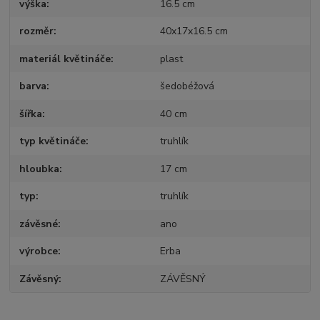
výška
16.5 cm
rozměr
40x17x16.5 cm
materiál květináče
plast
barva
šedobéžová
šířka
40 cm
typ květináče
truhlík
hloubka
17 cm
typ
truhlík
závěsné
ano
výrobce
Erba
Závěsný
ZÁVĚSNÝ