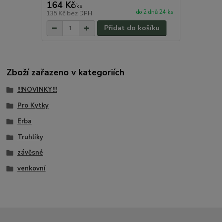
164 Kč
/
ks
do 2 dnů 24 ks
135 Kč
bez DPH
Přidat do košíku
Zboží zařazeno v kategoriích
!!!NOVINKY!!!
Pro Kytky
Erba
Truhlíky
závěsné
venkovní