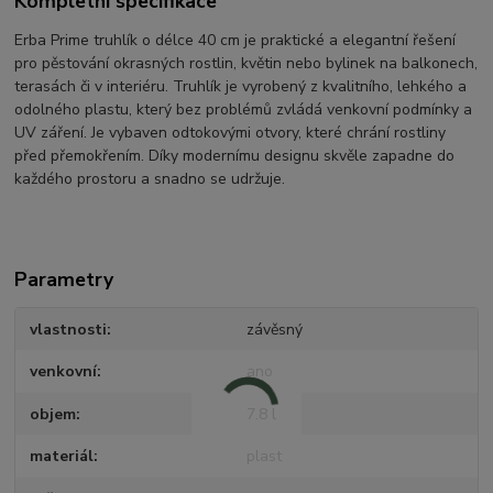
Kompletní specifikace
Erba Prime truhlík o délce 40 cm je praktické a elegantní řešení
pro pěstování okrasných rostlin, květin nebo bylinek na balkonech,
terasách či v interiéru. Truhlík je vyrobený z kvalitního, lehkého a
odolného plastu, který bez problémů zvládá venkovní podmínky a
UV záření. Je vybaven odtokovými otvory, které chrání rostliny
před přemokřením. Díky modernímu designu skvěle zapadne do
každého prostoru a snadno se udržuje.
Parametry
vlastnosti
závěsný
venkovní
ano
objem
7.8 l
materiál
plast