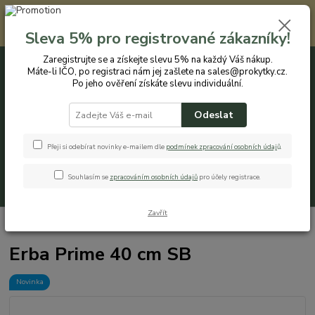
Registrovaným zákazníkům nabízíme slevu 5% na každý nákup. Máte-li
IČO, po registraci nám jej zašlete na sales@prokytky.cz. Po jeho ověření
Sleva 5% pro registrované zákazníky!
získáte slevu individuální. Přejít na registraci →
Zaregistrujte se a získejte slevu 5% na každý Váš nákup.
Máte-li IČO, po registraci nám jej zašlete na sales@prokytky.cz.
0
ks
CZK
+420 774 544 973
za
0 Kč
Po jeho ověření získáte slevu individuální.
Odeslat
Menu
Přeji si odebírat novinky e-mailem dle
podmínek zpracování osobních údaj
ů
.
Souhlasím se
zpracováním osobních údajů
pro účely registrace.
Hledat
Zavřít
Úvod
Pro Kytky
Truhlíky
Erba Prime 40 cm SB
Erba Prime 40 cm SB
Novinka