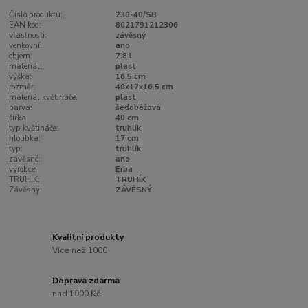
Číslo produktu:
230-40/SB
EAN kód:
8021791212306
vlastnosti:
závěsný
venkovní:
ano
objem:
7.8 l
materiál:
plast
výška:
16.5 cm
rozměr:
40x17x16.5 cm
materiál květináče:
plast
barva:
šedobéžová
šířka:
40 cm
typ květináče:
truhlík
hloubka:
17 cm
typ:
truhlík
závěsné:
ano
výrobce:
Erba
TRUHÍK:
TRUHÍK
Závěsný:
ZÁVĚSNÝ
Kvalitní produkty
Více než 1000
Doprava zdarma
nad 1000 Kč