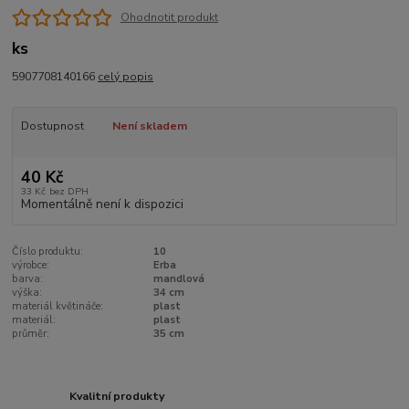
Ohodnotit produkt
ks
5907708140166
celý popis
Dostupnost
Není skladem
40 Kč
33 Kč
bez DPH
Momentálně není k dispozici
Číslo produktu:
10
výrobce:
Erba
barva:
mandlová
výška:
34 cm
materiál květináče:
plast
materiál:
plast
průměr:
35 cm
Kvalitní produkty