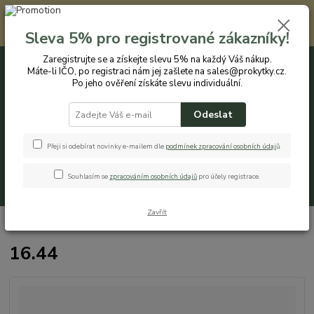
Registrovaným zákazníkům nabízíme slevu 5% na každý nákup. Máte-li
IČO, po registraci nám jej zašlete na sales@prokytky.cz. Po jeho ověření
Sleva 5% pro registrované zákazníky!
získáte slevu individuální. Přejít na registraci →
Zaregistrujte se a získejte slevu 5% na každý Váš nákup.
Máte-li IČO, po registraci nám jej zašlete na sales@prokytky.cz.
0
ks
CZK
+420 774 544 973
za
0 Kč
Po jeho ověření získáte slevu individuální.
Odeslat
Menu
Přeji si odebírat novinky e-mailem dle
podmínek zpracování osobních údaj
ů
.
Souhlasím se
zpracováním osobních údajů
pro účely registrace.
Hledat
Zavřít
Úvod
16.44
16.44