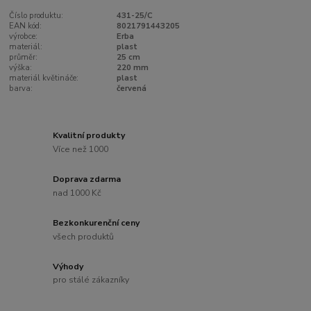
Číslo produktu:
431-25/C
EAN kód:
8021791443205
výrobce:
Erba
materiál:
plast
průměr:
25 cm
výška:
220 mm
materiál květináče:
plast
barva:
červená
Kvalitní produkty
Více než 1000
Doprava zdarma
nad 1000 Kč
Bezkonkurenční ceny
všech produktů
Výhody
pro stálé zákazníky