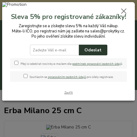
Registrovaným zákazníkům nabízíme slevu 5% na každý nákup. Máte-li
IČO, po registraci nám jej zašlete na sales@prokytky.cz. Po jeho ověření
Sleva 5% pro registrované zákazníky!
získáte slevu individuální. Přejít na registraci →
Zaregistrujte se a získejte slevu 5% na každý Váš nákup.
Máte-li IČO, po registraci nám jej zašlete na sales@prokytky.cz.
0
ks
CZK
+420 774 544 973
za
0 Kč
Po jeho ověření získáte slevu individuální.
Odeslat
Menu
Přeji si odebírat novinky e-mailem dle
podmínek zpracování osobních údaj
ů
.
Souhlasím se
zpracováním osobních údajů
pro účely registrace.
Hledat
Zavřít
Úvod
Pro Kytky
Obaly na květináče
Erba Milano 25 cm C
Erba Milano 25 cm C