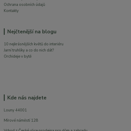
Ochrana osobních údajů
Kontakty
Nejčtenější na blogu
10 nejkrásnějších květů do interiéru
Jarní truhlíky a co do nich dát?
Orchideje v bytě
Kde nás najdete
Louny 44001
Mírové náměstí 128
Vchod z České ulice prodejna pro dům a zahradu