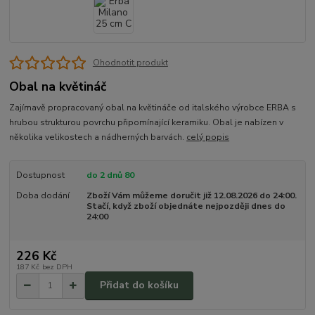
Ohodnotit produkt
Obal na květináč
Zajímavě propracovaný obal na květináče od italského výrobce ERBA s
hrubou strukturou povrchu připomínající keramiku. Obal je nabízen v
několika velikostech a nádherných barvách.
celý popis
Dostupnost
do 2 dnů 80
Doba dodání
Zboží Vám můžeme doručit již 12.08.2026 do 24:00.
Stačí, když zboží objednáte nejpozději dnes do
24:00
226 Kč
187 Kč
bez DPH
Přidat do košíku